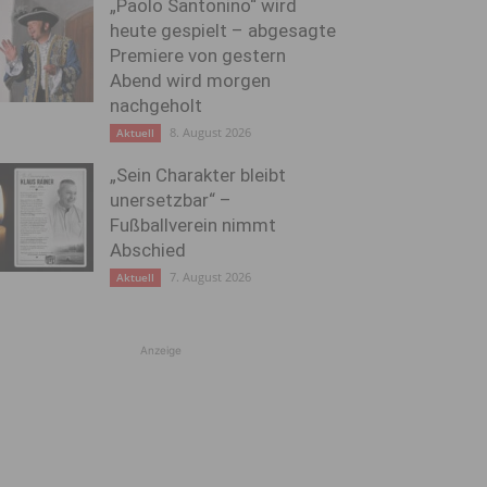
„Paolo Santonino“ wird
heute gespielt – abgesagte
Premiere von gestern
Abend wird morgen
nachgeholt
8. August 2026
Aktuell
„Sein Charakter bleibt
unersetzbar“ –
Fußballverein nimmt
Abschied
7. August 2026
Aktuell
Anzeige