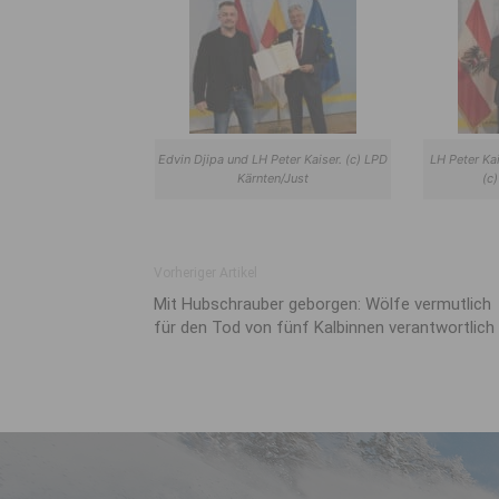
Edvin Djipa und LH Peter Kaiser. (c) LPD
LH Peter Ka
Kärnten/Just
(c
Vorheriger Artikel
Mit Hubschrauber geborgen: Wölfe vermutlich
für den Tod von fünf Kalbinnen verantwortlich