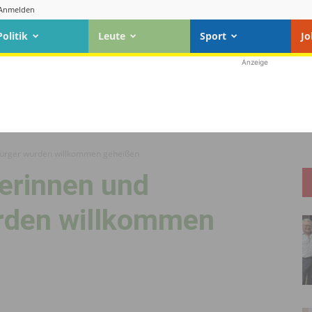
Anmelden
Politik
Leute
Sport
Jo
Anzeige
bürger wurden willkommen geheißen
erinnen und
rden willkommen