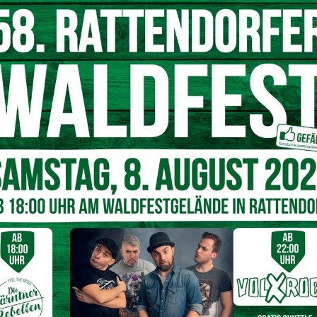
 man mehrere Heimaten in seinem Herzen tragen kann, denn
man ein Stück Heimat in sich finden. Wir hoffen, dass ihnen
 entgegenkommt. Gleichzeitig erhoffen und wünschen wir
ürgerinnen und Mitbürger einzustehen, sich für sie zu
ben teilzunehmen. Denn genau das macht ein aktives
n, in der Republik Österreich und in einem hoffentlich bald
Kaiser mit Adam Abubaker
LH Peter Kaiser mit Nalin Ali (c) LPD
mad (c) LPD Kärnten/Just
Kärnten/Just