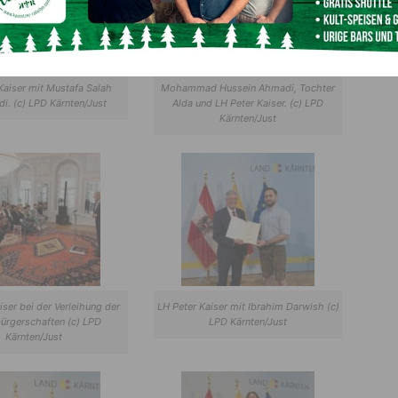
Kaiser mit Mustafa Salah
Mohammad Hussein Ahmadi, Tochter
i. (c) LPD Kärnten/Just
Alda und LH Peter Kaiser. (c) LPD
Kärnten/Just
iser bei der Verleihung der
LH Peter Kaiser mit Ibrahim Darwish (c)
ürgerschaften (c) LPD
LPD Kärnten/Just
Kärnten/Just