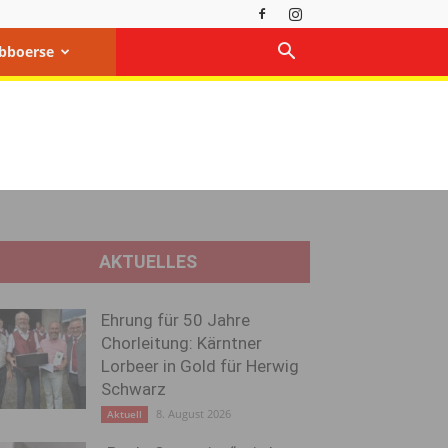
bboerse
AKTUELLES
Ehrung für 50 Jahre
Chorleitung: Kärntner
Lorbeer in Gold für Herwig
Schwarz
8. August 2026
Aktuell