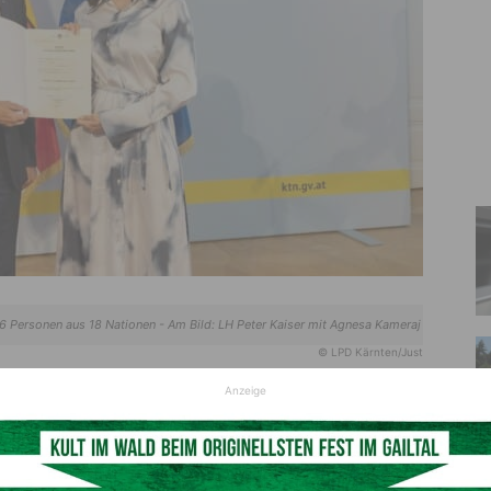
56 Personen aus 18 Nationen - Am Bild: LH Peter Kaiser mit Agnesa Kameraj
© LPD Kärnten/Just
Anzeige
en sehr herzlich willkommen und äußerte seine Freude
erreicher begrüßen zu können. „Ich bin persönlich immer
ich für ihren neuen Lebensmittelpunkt ausgesucht haben.