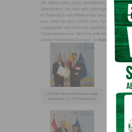
Wir haben sehr gutes Verständnis dafür, dass
überall dort, wo man sich geborgen fühlt, wird 
in Österreich viel Miteinander und Solidarität
uns, dass sie dazu bereit sind, für andere Mitb
engagieren und aktiv am gesellschaftlichen Le
Staatswesen aus. Herzlich willkommen in Kärnte
wieder friedlichen Europa“, so
Kaiser
.
LH Peter Kaiser mit Mustafa Salah
LH Peter 
Aboulhadi. (c) LPD Kärnten/Just
Mohammad Ah