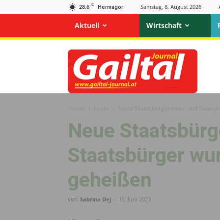
C
28.6
Samstag, 8. August 2026
Hermagor
Aktuell
Wirtschaft
Gailtal
Journal
Home
Leute
Neue Staatsbürgerinnen und Staats
Neue Staatsbürg
Staatsbürger wu
geheißen
von
Sabrina Dej
-
15. Juni 2023