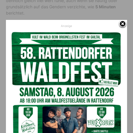
dennoch gleich viel wert fühle, auch wenn sie häufig oder
grundsätzlich auf das Gendern verzichte, wie
5 Minuten
berichtet.
Anzeige
Vorheriger Artikel
Nächster Artikel
B111 Gailtal Straße:
Johanna Zojer holt mehrfach
Brückensanierungen starten
Gold bei der
Europameisterschaft der
Waldarbeit – starke Bilanz für
Litzlhofer Mädels!
AKTUELLES
Kirchtag in St. Lorenzen
6. August 2026
Aktuell
50 Liter Kraftstoff ausgetreten: