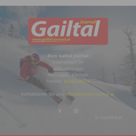
Büro Gailtal Journal
Obervellach 99
9620 Hermagor
Hermagor - Kärnten
Telefon:
04282/20472
Kontaktieren Sie uns:
office@gailtal-journal.at
© nassfeld.at