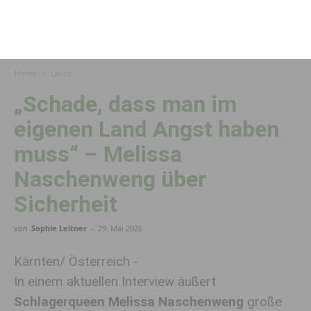
Home
Leute
„Schade, dass man im
eigenen Land Angst haben
muss“ – Melissa
Naschenweng über
Sicherheit
von
Sophie Leitner
-
29. Mai 2026
Kärnten/ Österreich -
In einem aktuellen Interview äußert
Schlagerqueen Melissa Naschenweng
große