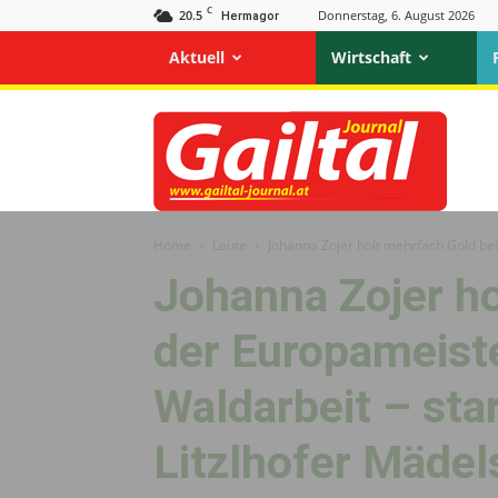
C
20.5
Donnerstag, 6. August 2026
Hermagor
Aktuell
Wirtschaft
Gailtal
Journal
Home
Leute
Johanna Zojer holt mehrfach Gold bei
Johanna Zojer ho
der Europameist
Waldarbeit – star
Litzlhofer Mädel