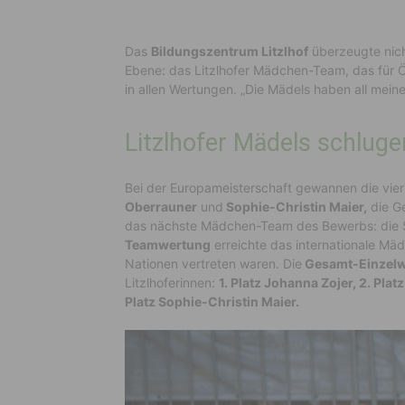
D
as
Bildungszentrum Litzlhof
überzeugte nich
Ebene: das Litzlhofer Mädchen-Team, das für Ö
in allen Wertungen
. „Die Mädels haben all meine
Litzlhofer Mädels schluge
Bei der Europameisterschaft
gewannen die vie
Oberrauner
und
Sophie-Christin Maier,
die G
das nächste Mädchen-Team des Bewerbs: die S
Teamwertung
erreichte das internationale M
Nationen vertreten waren.
Die
Gesamt-Einzel
Litzlhoferinnen:
1. Platz Johanna Zojer, 2. Pla
Platz Sophie-Christin Maier.