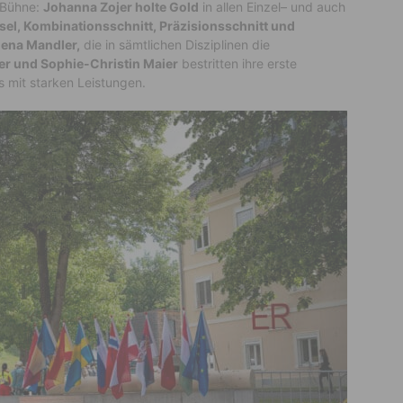
 Bühne
:
Johanna Zojer holte Gold
in allen Einzel
– und
auch
el, Kombinationsschnitt, Präzisionsschnitt und
ena Mandler,
die in sämtlichen Disziplinen die
er und Sophie-Christin Maier
bestritten ihre erste
 mit starken Leistungen
.