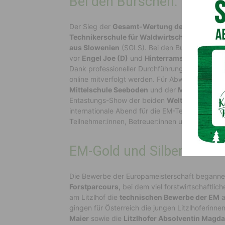
Bei den Burschen: Deutsch
Der Sieg der
Gesamt-Wertung der Burschen
g
Technikerschule für Waldwirtschaft,
vor de
aus Slowenien
(SGLS).
Bei den Burschen ging
vor
Engel Joe (D)
und
Hinterramskogler Flori
Dank professioneller Durchführung, Live-Str
online mitverfolgt werden. Für
Abwechslung
sor
Mittelschule Seeboden
und d
er
Mittelschule 
Entastungs-Show der beiden
Weltmeister Mic
i
nternationale Abend für die EM-Teilnehmer:inne
Teilnehmer
:
innen,
Betreuer:innen
und Gäste bes
EM-Gold und Silber für Li
Die Bewerbe der Europameisterschaft begannen
Forstparcours
,
bei dem viel forstwirtschaftli
am Litzlhof die
technischen Bewerbe der EM
a
gingen für Österreich die
jungen Litzlhoferinne
Maier
sowie die
Litzlhofer Absolventin Magd