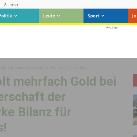
Anmelden
Politik
Leute
Sport
Jo
Anzeige
 der Europameisterschaft der Waldarbeit – starke...
lt mehrfach Gold bei
erschaft der
ke Bilanz für
s!