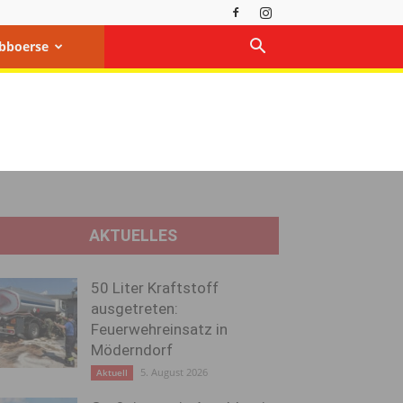
bboerse
AKTUELLES
50 Liter Kraftstoff
ausgetreten:
Feuerwehreinsatz in
Möderndorf
5. August 2026
Aktuell