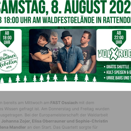
land vor Italien und Slowenien
ing nach
Deutschland,
an die Schüler der
Bayrischen
m
Team aus Italien
(Fachschule Fürstenburg) und dem
Team
 Gold in der Gesamt-Einzelwertung an
Pletan Isak (NOR),
an
(Österreich, Bergbauernschule Hohenlehen).
eam und Moderation konnten die spannenden Bewerbe auch
gte
außerdem das Rahmenprogramm mit der
Musik-
Obervellach,
den
Litzlhofer Timbersportler
n
, einer
hael Ramsbacher
und
Matthias Morgenstern
sowie
der
n und ihre Begleiter:innen. A
uch kulinarisch waren
tens versorgt.
tzlhofer Mädels
 bereits a
m Mittwoch am
FAST Ossiach
mit dem
ches Wissen gefragt ist. Am Donnerstag und Freitag wurden
usgetragen.
Bei der Europameisterschaft der Waldarbeit
n
Johanna Zojer, Elisa Oberrauner und Sophie-Christin
alena Mandler
an den Start. Das
Quartett
sorgte für