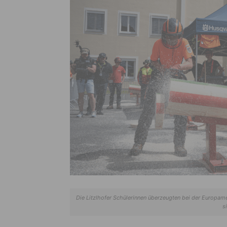
Die Litzlhofer Schülerinnen überzeugten bei der Europam
s