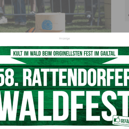
Anzeige
n die Mädels ihr Können (c) Bildungszentrum Litzlhof/Lackner