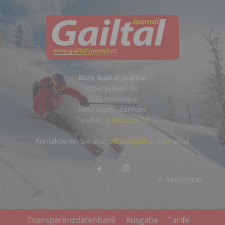
Büro Gailtal Journal
Obervellach 99
9620 Hermagor
Hermagor - Kärnten
Telefon:
04282/20472
Kontaktieren Sie uns:
office@gailtal-journal.at
© nassfeld.at
Transparenzdatenbank
Ausgabe
Tarife