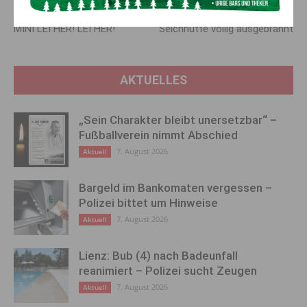
Vorheriger Artikel
Nächster Artikel
MINI LEI HER! LEI HER!
Selchhütte völlig ausgebrannt
AKTUELLES
„Sein Charakter bleibt unersetzbar“ –
Fußballverein nimmt Abschied
7. August 2026
Aktuell
Bargeld im Bankomaten vergessen –
Polizei bittet um Hinweise
7. August 2026
Aktuell
Lienz: Bub (4) nach Badeunfall
reanimiert – Polizei sucht Zeugen
7. August 2026
Aktuell