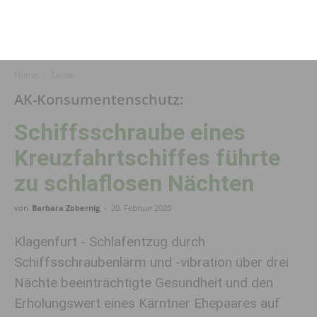
Home
Leute
AK-Konsumentenschutz:
Schiffsschraube eines
Kreuzfahrtschiffes führte
zu schlaflosen Nächten
von
Barbara Zobernig
-
20. Februar 2020
Klagenfurt - Schlafentzug durch
Schiffsschraubenlärm und -vibration über drei
Nächte beeinträchtigte Gesundheit und den
Erholungswert eines Kärntner Ehepaares auf