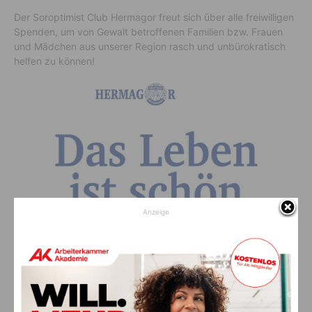
Der Soroptimist Club Hermagor freut sich über alle freiwilligen
Spenden, um von Gewalt betroffenen Familien bzw. Frauen
und Mädchen aus unserer Region rasch und unbürokratisch
helfen zu können!
Anzeige