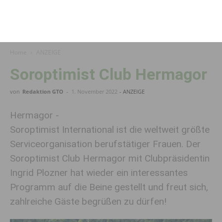
Home
ANZEIGE
Soroptimist Club Hermagor
von
Redaktion GTO
-
1. November 2022
- ANZEIGE
Hermagor -
Soroptimist International ist die weltweit größte
Serviceorganisation berufstätiger Frauen. Der
Soroptimist Club Hermagor mit Clubpräsidentin
Ingrid Plozner hat wieder ein interessantes
Programm auf die Beine gestellt und freut sich,
zahlreiche Gäste begrüßen zu dürfen!