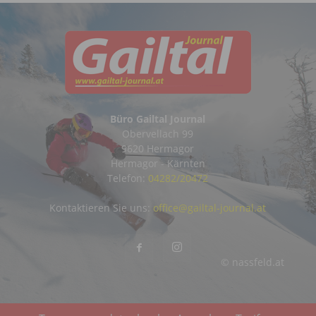
Büro Gailtal Journal
Obervellach 99
9620 Hermagor
Hermagor - Kärnten
Telefon:
04282/20472
Kontaktieren Sie uns:
office@gailtal-journal.at
© nassfeld.at