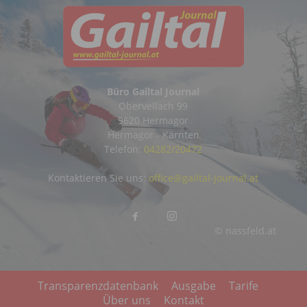
Büro Gailtal Journal
Obervellach 99
9620 Hermagor
Hermagor - Kärnten
Telefon:
04282/20472
Kontaktieren Sie uns:
office@gailtal-journal.at
© nassfeld.at
Transparenzdatenbank
Ausgabe
Tarife
Über uns
Kontakt