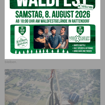
Drachenfliegen
Trotz des Gewichtes von 30 kg und der Länge von sechs
Metern ließen sich
Herwig Schwarz
und
Heinz Stampfl
nicht
davon abhalten, einmal vom Hochwipfel zu starten. Nach
einem anspruchsvollen Aufstieg wartete auf sie ein schwerer
Start mit einem kurzen Anlauf von fünf Metern. Dieser gelang
ihnen ohne Probleme und sie landeten, unter Verwendung des
Drachenfliegers mit Sitzbrett und ohne Rettungsschirm, sicher
in Kirchbach. Ein weiteres unvergessliches Erlebnis erwartete
sie in Aviano (Italien). Aufgrund der Lage und des Aufwindes
ist es dort kein Problem über sechs Stunden in der Luft zu
bleiben.