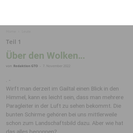
Home
Leute
Teil 1
Über den Wolken…
von
Redaktion GTO
-
7. November 2022
. -
Wirft man derzeit im Gailtal einen Blick in den
Himmel, kann es leicht sein, dass man mehrere
Paragleiter in der Luft zu sehen bekommt. Die
bunten Schirme gehören bei uns mittlerweile
schon zum Landschaftsbild dazu. Aber wie hat
das alles begonnen?