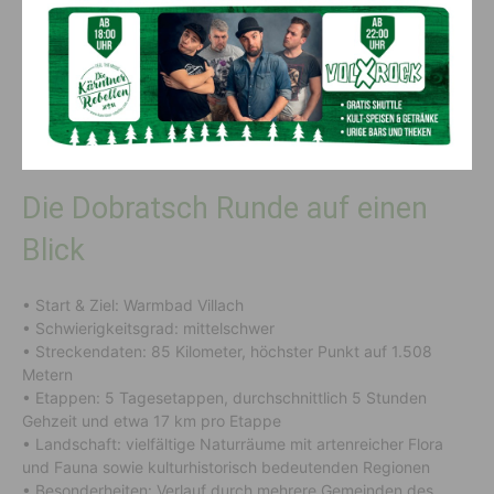
(c) Arthur Mrsel
Die Dobratsch Runde auf einen
Blick
• Start & Ziel: Warmbad Villach
• Schwierigkeitsgrad: mittelschwer
• Streckendaten: 85 Kilometer, höchster Punkt auf 1.508
Metern
• Etappen: 5 Tagesetappen, durchschnittlich 5 Stunden
Gehzeit und etwa 17 km pro Etappe
• Landschaft: vielfältige Naturräume mit artenreicher Flora
und Fauna sowie kulturhistorisch bedeutenden Regionen
• Besonderheiten: Verlauf durch mehrere Gemeinden des