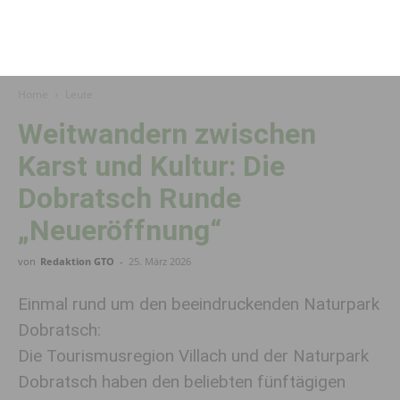
Home
Leute
Weitwandern zwischen
Karst und Kultur: Die
Dobratsch Runde
„Neueröffnung“
von
Redaktion GTO
-
25. März 2026
Einmal rund um den beeindruckenden Naturpark
Dobratsch:
Die Tourismusregion Villach und der Naturpark
Dobratsch haben den beliebten fünftägigen