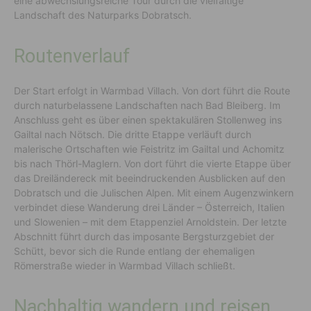
eine abwechslungsreiche Tour durch die vielfältige
Landschaft des Naturparks Dobratsch.
Routenverlauf
Der Start erfolgt in Warmbad Villach. Von dort führt die Route
durch naturbelassene Landschaften nach Bad Bleiberg. Im
Anschluss geht es über einen spektakulären Stollenweg ins
Gailtal nach Nötsch. Die dritte Etappe verläuft durch
malerische Ortschaften wie Feistritz im Gailtal und Achomitz
bis nach Thörl-Maglern. Von dort führt die vierte Etappe über
das Dreiländereck mit beeindruckenden Ausblicken auf den
Dobratsch und die Julischen Alpen. Mit einem Augenzwinkern
verbindet diese Wanderung drei Länder – Österreich, Italien
und Slowenien – mit dem Etappenziel Arnoldstein. Der letzte
Abschnitt führt durch das imposante Bergsturzgebiet der
Schütt, bevor sich die Runde entlang der ehemaligen
Römerstraße wieder in Warmbad Villach schließt.
Nachhaltig wandern und reisen