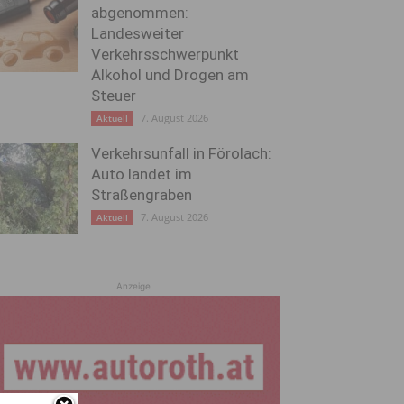
abgenommen:
Landesweiter
Verkehrsschwerpunkt
Alkohol und Drogen am
Steuer
7. August 2026
Aktuell
Verkehrsunfall in Förolach:
Auto landet im
Straßengraben
7. August 2026
Aktuell
Anzeige