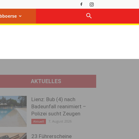
bboerse
AKTUELLES
Lienz: Bub (4) nach
Badeunfall reanimiert –
Polizei sucht Zeugen
7. August 2026
Aktuell
23 Führerscheine