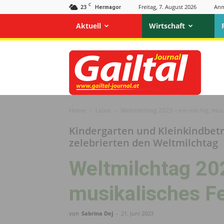
C
23
Freitag, 7. August 2026
Anm
Hermagor
Aktuell
Wirtschaft
Gailtal
Journal
Home
Leute
Weltmilchtag 2023 – ein milchig, mus
Kindergarten und Kleinkindbet
zelebrierten den Weltmilchtag
Weltmilchtag 202
musikalisches F
von
Sabrina Dej
-
21. Juni 2023