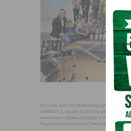
Da Lexer auch als Musikpädagogin an der Musiksc
einfließen zu lassen. So konnte sie mir ihren b
elementaren Musikpädagogik in Zusammenarbei
Programm passend zum Thema Milch und Landwir