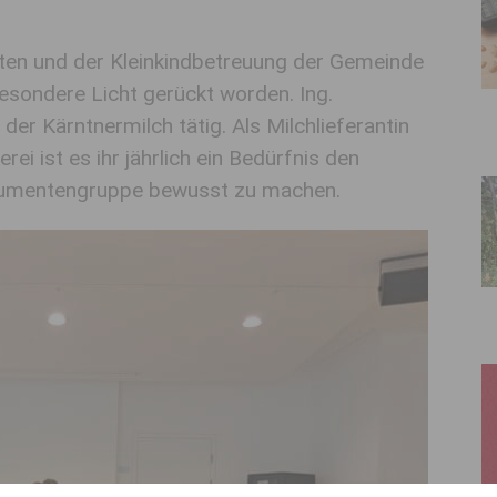
ten und der Kleinkindbetreuung der Gemeinde
besondere Licht gerückt worden. Ing.
n der Kärntnermilch tätig. Als Milchlieferantin
ei ist es ihr jährlich ein Bedürfnis den
sumentengruppe bewusst zu machen.