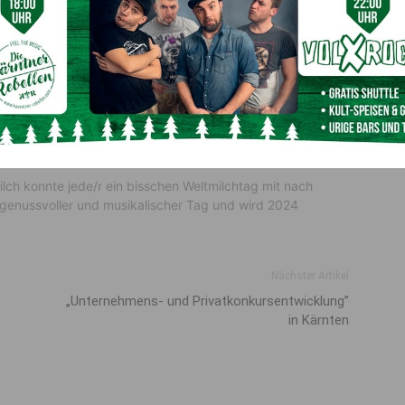
ischer Tag in der Musikschule
i im Ensembleraum der Musikschule statt und begeisterte
ren Erzieherinnen/Betreuerinnen, die Musikantinnen und
a Lexer
und ihre
Kollegin Adele Astner
.
ilch konnte jede/r ein bisschen Weltmilchtag mit nach
genussvoller und musikalischer Tag und wird 2024
Nächster Artikel
„Unternehmens- und Privatkonkursentwicklung”
in Kärnten