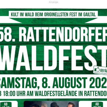
Anzeige
© Margaretha Lexer
hule Lesachtal fungiert, ist es ihr wichtig, die Musik
eiden Söhnen, ihrem Klarinettentrio und der Gruppe der
t mit Kollegin
Adele Astner
ein musikalisch, vielfältiges
tschaft auf die Beine stellen.