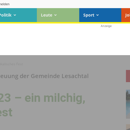
elden
Politik
Leute
Sport
Jo
Anzeige
ikalisches Fest
reuung der Gemeinde Lesachtal
3 – ein milchig,
est