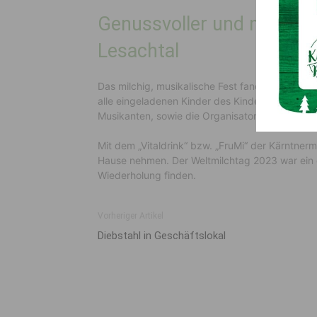
Genussvoller und musikal
Lesachtal
Das milchig, musikalische Fest fand am 5. Jun
alle eingeladenen Kinder des Kindergartens, de
Musikanten, sowie die Organisatorin
Margareth
Mit dem „Vitaldrink“ bzw. „FruMi“ der Kärntnerm
Hause nehmen. Der Weltmilchtag 2023 war ein 
Wiederholung finden.
Vorheriger Artikel
Diebstahl in Geschäftslokal