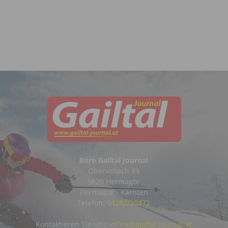
Büro Gailtal Journal
Obervellach 99
9620 Hermagor
Hermagor - Kärnten
Telefon:
04282/20472
Kontaktieren Sie uns:
office@gailtal-journal.at