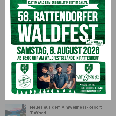
In Kärnten gibt es 14 Anbieter für Mobile Dienste sowie einen
Verein in einem Pilotprojekt, der freiberufliche Pflegekräfte
vereint. In Summe sind 1.800 Pflegekräfte in den Mobilen
Diensten beschäftigt. Sie betreuen pro Jahr rund 11.000
Kärntner in ihrem eigenen Zuhause. In Summe zahlt Kärnten
für die Mobile Pflege rund 62 Millionen Euro pro Jahr“, erklärte
die Gesundheitsreferentin.
QUELLE
Landespressedienst, Büro LRin Prettner
Vorheriger Artikel
Nächster Artikel
Urlaub mit dem Roten Kreuz!
Spende Blut, rette Leben!
AKTUELLES
Neues aus dem Almwellness-Resort
Tuffbad