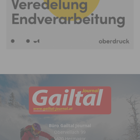
Büro Gailtal Journal
Obervellach 99
9620 Hermagor