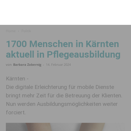
Home
Politik
1700 Menschen in Kärnten
aktuell in Pflegeausbildung
von
Barbara Zobernig
-
14. Februar 2024
Kärnten -
Die digitale Erleichterung für mobile Dienste
bringt mehr Zeit für die Betreuung der Klienten.
Nun werden Ausbildungsmöglichkeiten weiter
forciert.