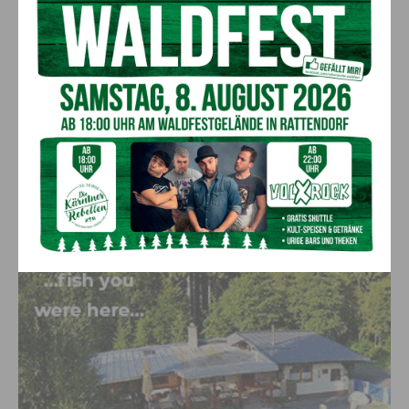
Ehrung für 50 Jahre Chorleitung:
Kärntner Lorbeer in Gold für Herwig
Schwarz
8. August 2026
Aktuell
„Paolo Santonino“ wird heute gespielt –
abgesagte Premiere von gestern Abend
wird morgen nachgeholt
8. August 2026
Aktuell
Anzeige