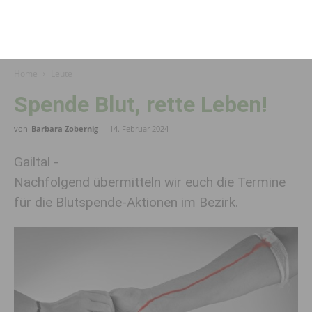
Home
Leute
Spende Blut, rette Leben!
von
Barbara Zobernig
-
14. Februar 2024
Gailtal -
Nachfolgend übermitteln wir euch die Termine
für die Blutspende-Aktionen im Bezirk.