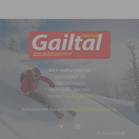
Büro Gailtal Journal
Obervellach 99
9620 Hermagor
Hermagor - Kärnten
Telefon:
04282/20472
Kontaktieren Sie uns:
office@gailtal-journal.at
© nassfeld.at