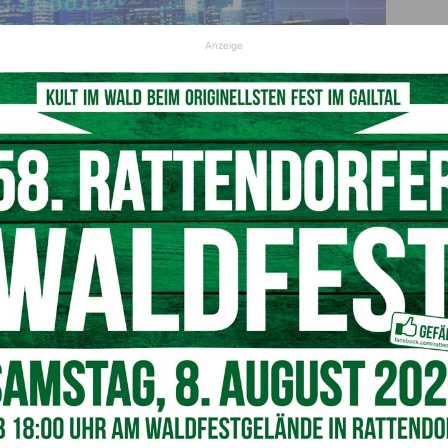
Anzeige
© pixabay
chen Weiter- und Fortbildung das Schlagwort der Stunde. Die
Schlagwort Fachkräfte der Zukunft. Zwei Online-
rnten in Kooperation mit dem Bfi Kärnten für 20 Personen
anziert. Jeder kann sich mit grundlegenden
erter Web-Entwickler anmelden und weiter- bzw. fortbilden.
n der Coding-Academy Wörthersee unterrichtet.
n auch. Lernen von und mit Profis von Apple und Google