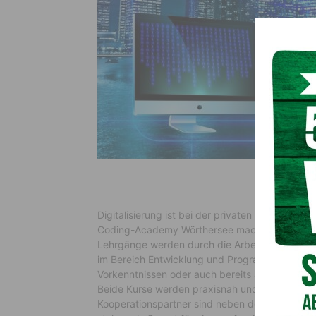
Digitalisierung ist bei der privaten wie berufli
Coding-Academy Wörthersee macht aus diesem 
Lehrgänge werden durch die Arbeiterkammer Kä
im Bereich Entwicklung und Programmierung fin
Vorkenntnissen oder auch bereits als interessi
Beide Kurse werden praxisnah und von Experte
Kooperationspartner sind neben dem Bfi Kärnte