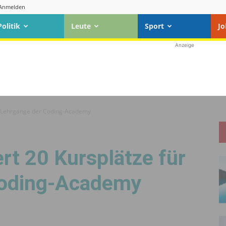
Anmelden
Politik
Leute
Sport
Jo
Anzeige
ür Lehrgänge der Coding-Academy
rt 20 Kursplätze für
Coding-Academy