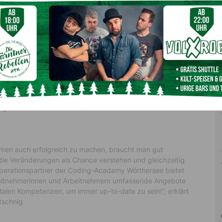
- und Fortbildung.
chtet sich an ambitionierte Einsteiger in der App-
works“ richtet sich an Web-Entwickler, die sich upgraden
ll an einem vorüber, wenn man den Einstieg verpasst. Diesen
 bereits vor vier Jahren mit dem AK digi:check eine
itnehmer geschaffen. Mit den Lehrgängen der Coding-
sagte AK-Präsident Günther Goach.
hmen auch erfolgreich zu machen, braucht man gut
 die Veränderungen als Chance verstehen und gleichzeitig
perationspartner der Coding-Acadamy Wörthersee bietet
rbeitnehmerinnen und Arbeitnehmern umfassende Angebote
talen Kompetenzen, um immer up-to-date zu sein!“, erklärt
tschnig.