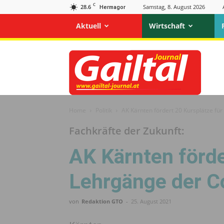
C
28.6
Samstag, 8. August 2026
Hermagor
Aktuell
Wirtschaft
Gailtal
Journal
Home
Politik
AK Kärnten fördert 20 Kursplätze f
Fachkräfte der Zukunft:
AK Kärnten förde
Lehrgänge der 
von
Redaktion GTO
-
25. August 2021