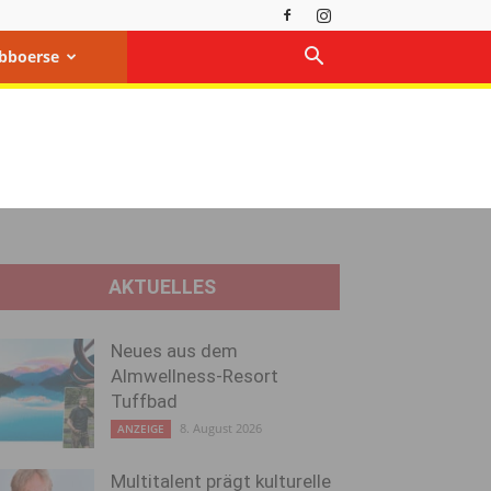
bboerse
AKTUELLES
Neues aus dem
Almwellness-Resort
Tuffbad
8. August 2026
ANZEIGE
Multitalent prägt kulturelle