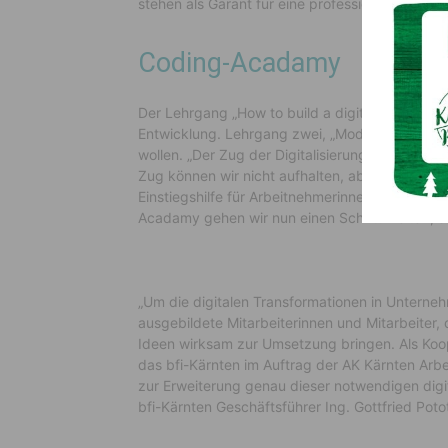
stehen als Garant für eine professionelle Weiter
Coding-Acadamy
Der Lehrgang „How to build a digital product“ ri
Entwicklung. Lehrgang zwei, „Modern Web Frame
wollen. „Der Zug der Digitalisierung rast schne
Zug können wir nicht aufhalten, aber wir haben
Einstiegshilfe für Arbeitnehmerinnen und Arbe
Acadamy gehen wir nun einen Schritt weiter“, 
„Um die digitalen Transformationen in Unterne
ausgebildete Mitarbeiterinnen und Mitarbeiter,
Ideen wirksam zur Umsetzung bringen. Als Koo
das bfi-Kärnten im Auftrag der AK Kärnten A
zur Erweiterung genau dieser notwendigen digi
bfi-Kärnten Geschäftsführer Ing. Gottfried Poto