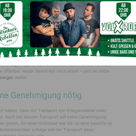
de offenbar weder beantragt
üsste eine Durchfuhrbewilligung vom Bundesminister für
r für europäische und internationale Angelegenheiten
verteidigung erteilt werden, wobei darauf Bedacht zu
et erfolgen soll, in dem ein bewaffneter Konflikt herrscht.
 offenbar weder beantragt noch erteilt – und sie hätte
berger
weiter.
eine Genehmigung nötig
rt haben, dass der Transport von Kriegsmaterial unter
st. Auch bei diesem Transport soll keine Genehmigung
en gehen, für einen Drittstaat wie die Ukraine bedürfe es
Medienberichten zufolge soll der Transport eines
 bestimmt gewesen sein.