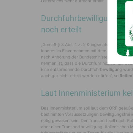
Österreichs nicht aufrecht erhält.
Durchfuhrbewilligung wur
noch erteilt
„Gemäß § 3 Abs. 1 Z. 2 Kriegsmaterialgesetz m
Inneres im Einvernehmen mit dem Bundesministe
nach Anhörung der Bundesministerin für Landes
nehmen ist, dass die Durchfuhr nicht in ein Gebi
Eine entsprechende Durchfuhrbewilligung wurde
auch gar nicht erteilt werden dürfen“, so
Reifen
Laut Innenministerium k
Das Innenministerium soll laut dem ORF geäuße
bestimmten Voraussetzungen bewilligungsfrei i
nötig gewesen sein. Der Transport soll nach Pol
aber einer Transportbewilligung. Italienischen 
Kriegsgerätes vor neun Tagen für die Ukraine