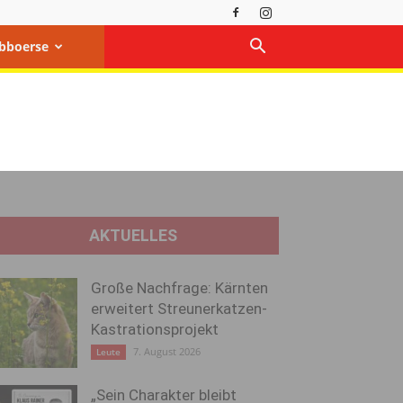
bboerse
AKTUELLES
Große Nachfrage: Kärnten
erweitert Streunerkatzen-
Kastrationsprojekt
7. August 2026
Leute
„Sein Charakter bleibt