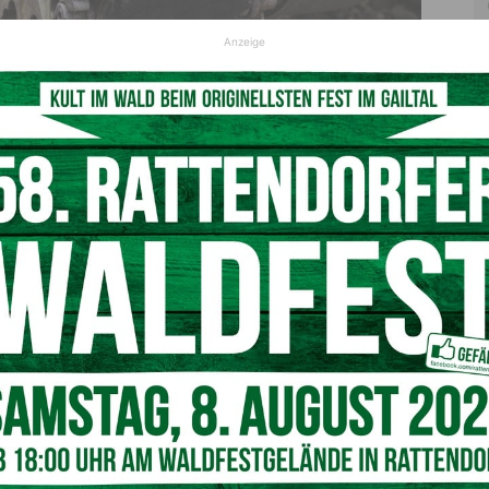
Anzeige
Symbolfoto
© pixabay
talien durch Österreich an die Ukraine dürfte wohl einen
utralität darstellen, die unser Land jemals erleben musste.
 gebrochen wurden, nein auch gegen die Haager
efiniert im Übereinkommen der II. Haager
 es den Kriegführenden untersagt ist, Truppen oder
biet einer neutralen Macht durchzuführen“, erklärte heute
geordneter
Volker Reifenberger
die völkerrechtliche Lage.
er Meinung nach die Neutralität und staatliche Souveränität