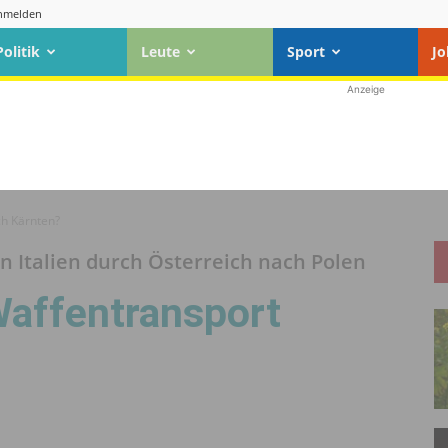
nmelden
Politik
Leute
Sport
Jo
Anzeige
ch Kärnten?
n Italien durch Österreich nach Polen
Waffentransport