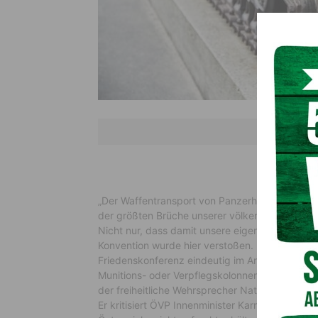
„Der Waffentransport von Panzerhaubitzen aus I
der größten Brüche unserer völkerrechtlichen Ne
Nicht nur, dass damit unsere eigenen Gesetze
Konvention wurde hier verstoßen. Denn diese d
Friedenskonferenz eindeutig im Artikel 2, dass
Munitions- oder Verpflegskolonnen durch das Ge
der freiheitliche Wehrsprecher Nationalratsab
Er kritisiert ÖVP Innenminister Karner, der sein