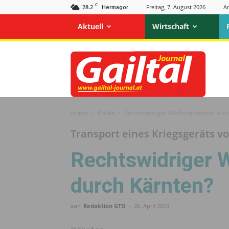
C
28.2
Freitag, 7. August 2026
A
Hermagor
Aktuell
Wirtschaft
Gailtal
Journal
Home
Politik
Rechtswidriger Waffentransport dur
Transport eines Kriegsgeräts vo
Rechtswidriger 
durch Kärnten?
von
Redaktion GTO
-
26. April 2023