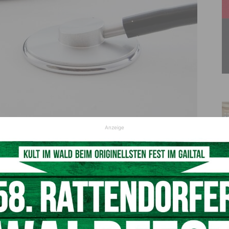
© pixabay
Anzeige
ienplätze dürfen dafür, auch im Sinne der
zlich muss dies in der Leistungsvereinbarung der
Möglich wäre es zum Beispiel, eine bestimmte Zahl
, eine gewisse Zeit als Kassenarzt oder als Arzt in
rbeiten. Das stellt eine Möglichkeit dar, dem
as zu begegnen.“