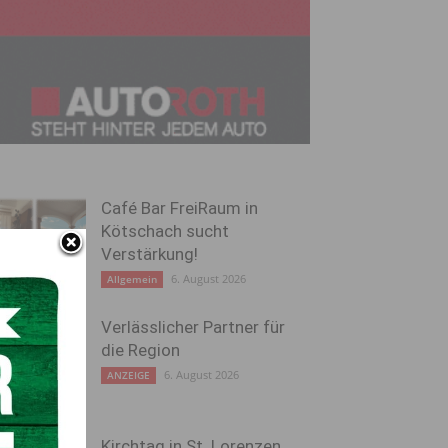
Café Bar FreiRaum in
Kötschach sucht
Verstärkung!
6. August 2026
Allgemein
Verlässlicher Partner für
die Region
6. August 2026
ANZEIGE
Kirchtag in St. Lorenzen