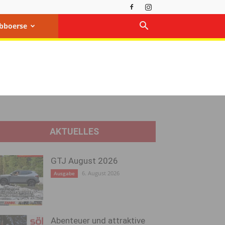
bboerse
AKTUELLES
GTJ August 2026
6. August 2026
Ausgabe
Abenteuer und attraktive