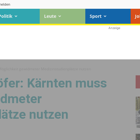
elden
Politik
Leute
Sport
Jo
Anzeige
öglichkeit gewidmeter Medizinstudienplätze nutzen
fer: Kärnten muss
idmeter
lätze nutzen