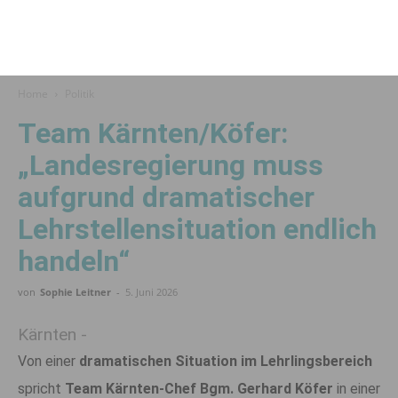
Home
Politik
Team Kärnten/Köfer:
„Landesregierung muss
aufgrund dramatischer
Lehrstellensituation endlich
handeln“
von
Sophie Leitner
-
5. Juni 2026
Kärnten -
Von einer
dramatischen Situation im Lehrlingsbereich
spricht
Team Kärnten-Chef Bgm. Gerhard Köfer
in einer