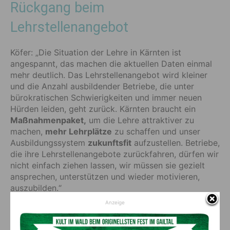
Rückgang beim
Lehrstellenangebot
Köfer: „Die Situation der Lehre in Kärnten ist
angespannt, das machen die aktuellen Daten einmal
mehr deutlich. Das Lehrstellenangebot wird kleiner
und die Anzahl ausbildender Betriebe, die unter
bürokratischen Schwierigkeiten und immer neuen
Hürden leiden, geht zurück. Kärnten braucht ein
Maßnahmenpaket,
um die Lehre attraktiver zu
machen,
mehr Lehrplätze
zu schaffen und unser
Ausbildungssystem
zukunftsfit
aufzustellen. Betriebe,
die ihre Lehrstellenangebote zurückfahren, dürfen wir
nicht einfach ziehen lassen, wir müssen sie gezielt
ansprechen, unterstützen und wieder motivieren,
auszubilden.“
Anzeige
Investition in die Zukunft