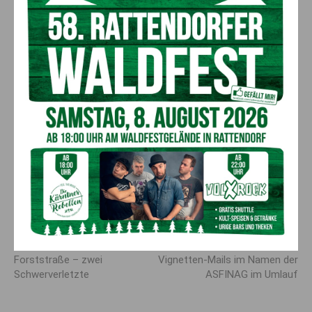
Kärntens
Das beschlossene
Maßnahmenpaket
soll gemeinsam
mit den
Sozialpartnern
und der
Wirtschaft
sowie
dem
Wirtschaftsförderungsfonds
realisiert werden,
so Köfer, der auf rasche Umsetzung drängt: „Wenn
wir dem Fach- und Arbeitskräftemangel wirksam
begegnen wollen, dann führt kein Weg an einer
starken Lehrlingsausbildung vorbei. Bestenfalls auch
in Kombination mit der Matura –
Lehre mit Matura
oder aber auch
Lehre nach der Matura.
Jede
Investition in die Lehrlingsausbildung ist eine
Investition in die Zukunft Kärntens.“
Vorheriger Artikel
Nächster Artikel
Osttirol: Schwerer Unfall auf
Vorsicht: Gefälschte
Forststraße – zwei
Vignetten-Mails im Namen der
Schwerverletzte
ASFINAG im Umlauf