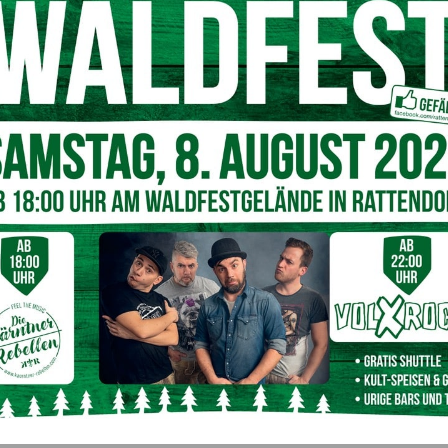
ahme beim „8. Radeln, Laufen und Wandern für den guten Zweck“ © Lea Kurz
it ihr Schicksal nach ihren schweren Unfällen mit der
stert zu haben mit dieser Veranstaltung anderen Menschen