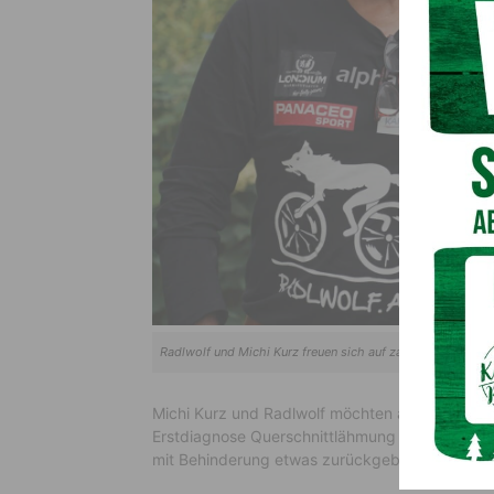
Radlwolf und Michi Kurz freuen sich auf zahlreiche Teiln
Michi Kurz und Radlwolf möchten aus Dankbarke
Erstdiagnose Querschnittlähmung so gut gemei
mit Behinderung etwas zurückgeben.