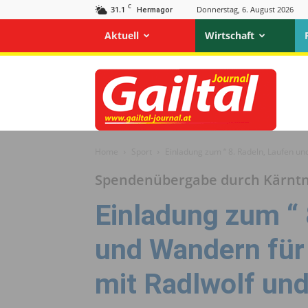
C
31.1
Donnerstag, 6. August 2026
Hermagor
Aktuell
Wirtschaft
Gailtal
Journal
Home
Sport
Einladung zum “ 8. Radeln, Laufen un
Spendenübergabe durch Kärntn
Einladung zum “ 
und Wandern für
mit Radlwolf und