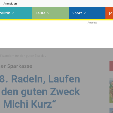
Anmelden
Politik
Leute
Sport
Jo
Anzeige
d Wandern für den guten Zweck...
er Sparkasse
8. Radeln, Laufen
 den guten Zweck
 Michi Kurz“