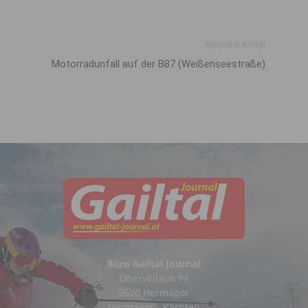
Nächster Artikel
Motorradunfall auf der B87 (Weißenseestraße)
Büro Gailtal Journal
Obervellach 99
9620 Hermagor
Hermagor - Kärnten