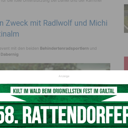
für die tolle Unterstützung bei Daniel und der Kärntner
n Zweck mit Radlwolf und Michi
tinalm
event mit den beiden
Behindertenradsportlern
und
 Dabernig
Anzeige