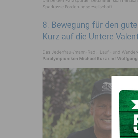
Die beiden Parasportler bedanken sich herzlich 
Sparkasse Förderungsgesellschaft.
8. Bewegung für den gute
Kurz auf die Untere Valen
Das Jederfrau-/mann-Rad.- Lauf.- und Wander
Paralympioniken Michael Kurz
und
Wolfgang