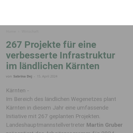
Home
Wirtschaft
267 Projekte für eine
verbesserte Infrastruktur
im ländlichen Kärnten
von
Sabrina Dej
-
15. April 2024
Kärnten -
Im Bereich des ländlichen Wegenetzes plant
Kärnten in diesem Jahr eine umfassende
Initiative mit 267 geplanten Projekten.
Landeshauptmannstellvertreter
Martin Gruber