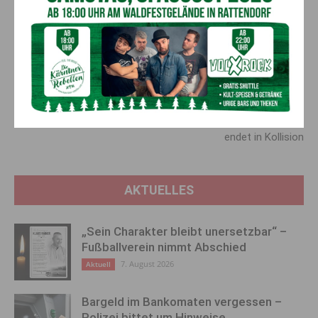
die Bezirke Völkermarkt, Wolfsberg und Spittal. Die
Wegprojekte werden von den Mitarbeitern der Agrartechnik
des Landes Kärnten geplant und betreut, die auch die
Bauleitung und Förderabwicklung übernehmen.
Vorheriger Artikel
Nächster Artikel
Nachhaltigkeitspreis für
Schock in den Lüften:
Kärntner Mobilitätsinitiativen
Gleitschirm-Schulungsflug
endet in Kollision
AKTUELLES
„Sein Charakter bleibt unersetzbar“ –
Fußballverein nimmt Abschied
7. August 2026
Aktuell
Bargeld im Bankomaten vergessen –
Polizei bittet um Hinweise