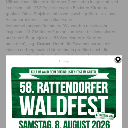
Millioneninvestitionen in Kärntner Gemeinden Insgesamt sind
in diesem Jahr 267 Projekte in allen Bezirken Kärntens
geplant. Diese Projekte umfassen sowohl größere Um- und
Ausbauarbeiten als auch klassische
Instandsetzungsmaßnahmen. “Wir werden dieses Jahr
insgesamt 13,2 Millionen Euro an Landesmitteln investieren
und damit Bauprojekte in 86 Gemeinden in Kärnten
umsetzen”, sagt
Gruber
. Durch die Zusammenarbeit mit
lokalen und regionalen Unternehmen profitiert auch die
heimische Wirtschaft von diesen Aufträgen. Insgesamt wird
ein Investitionsvolumen von rund 26 Millionen Euro
Anzeige
angestoßen.
Fokus auf Sturmschäden
Zusätzlich zu dem regulären Bauprogramm liegt der Fokus auf
der Bewältigung der Sturmschäden aus dem Vorjahr. “In
diesem Jahr müssen wir etwa 200 Projekte abschließen”,
erklärt der Agrarreferent. Hierfür werden rund 3,8 Millionen
Euro an Landesmitteln bereitgestellt. Besonders betroffen sind