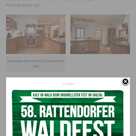
Fremdkörper dar.
Modernes Wohnen mit historischem
Flair
Anzeige
Wow-Effekt mit Altholz
Altes Material gibt ganz anderes Flair und der Trend geht
ohnehin zurück zum Ursprüglichen. Ganz in diesem Sinne sind
Tisch und Küche aus dem Holz der alten Kesn,
kostenschonend und mit unglaublichem Wow-Effekt! Sogar
die Fensterbänke wurden aus Holz aus dem eigenen Wald