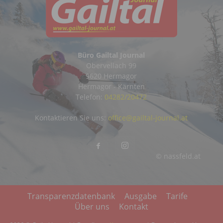
Büro Gailtal Journal
Obervellach 99
9620 Hermagor
Hermagor - Kärnten
Telefon:
04282/20472
Kontaktieren Sie uns:
office@gailtal-journal.at
© nassfeld.at
Transparenzdatenbank
Ausgabe
Tarife
Über uns
Kontakt