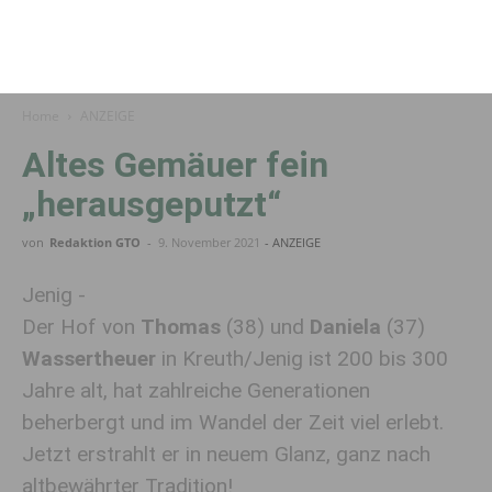
Home
ANZEIGE
Altes Gemäuer fein
„herausgeputzt“
von
Redaktion GTO
-
9. November 2021
- ANZEIGE
Jenig -
Der Hof von
Thomas
(38) und
Daniela
(37)
Wassertheuer
in Kreuth/Jenig ist 200 bis 300
Jahre alt, hat zahlreiche Generationen
beherbergt und im Wandel der Zeit viel erlebt.
Jetzt erstrahlt er in neuem Glanz, ganz nach
altbewährter Tradition!