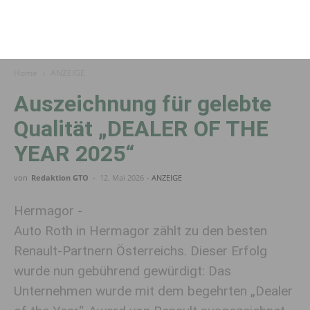
Home
ANZEIGE
Auszeichnung für gelebte
Qualität „DEALER OF THE
YEAR 2025“
von
Redaktion GTO
-
12. Mai 2026
- ANZEIGE
Hermagor -
Auto Roth in Hermagor zählt zu den besten
Renault-Partnern Österreichs. Dieser Erfolg
wurde nun gebührend gewürdigt: Das
Unternehmen wurde mit dem begehrten „Dealer