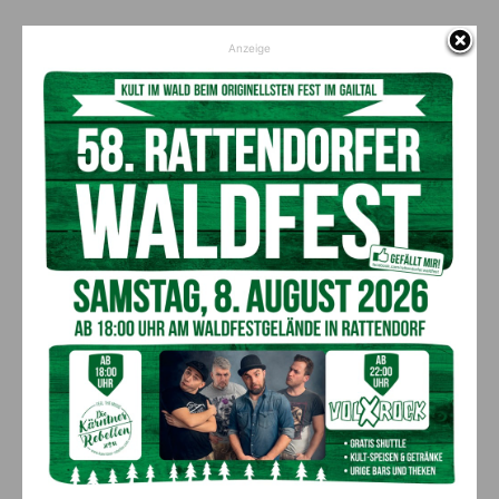
Anzeige
Vorheriger Artikel
Nächster Artikel
HASSLACHER Gruppe startet
„Viva la Carnica“ als Auftakt in
Produktion am gemieteten
eine besondere Saison
Standort im Gitschtal