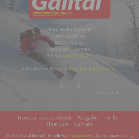
Büro Gailtal Journal
Obervellach 99
9620 Hermagor
Hermagor - Kärnten
Telefon:
04282/20472
Kontaktieren Sie uns:
office@gailtal-journal.at
© nassfeld.at
Transparenzdatenbank
Ausgabe
Tarife
Über uns
Kontakt
2026 © Gailtal Journal | Erstellt von
Krassgrün.at
|
Datenschutzerklärung