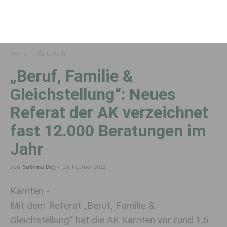
Home
Wirtschaft
„Beruf, Familie &
Gleichstellung“: Neues
Referat der AK verzeichnet
fast 12.000 Beratungen im
Jahr
von
Sabrina Dej
-
28. Februar 2023
Kärnten -
Mit dem Referat „Beruf, Familie &
Gleichstellung“ hat die AK Kärnten vor rund 1,5