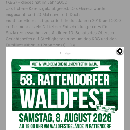
(KBG) – dieses hat im Jahr 2002
das frühere Karenzgeld abgelöst. Das Gesetz wurde
insgesamt rund 20 Mal novelliert. Doch
nicht nur Eltern sind gefordert: In den Jahren 2019 und 2020
entfiel mehr als ein Drittel der Entscheidungen des für
Sozialrechtssachen zuständigen 10. Senats des Obersten
Gerichtshofes auf Streitigkeiten rund um das KBG und den
Familienzeitbonus (Papamonat). „Die
Anspruchsvoraussetzungen für das KBG und den
Anzeige
Familienzeitbonus sind oft sehr kompliziert und streng
formalistisch, wodurch viele Eltern überfordert sind. Hier ist es
unsere Aufgabe, Eltern mit unserer Beratung zur für sie besten
Variante zu führen“, betont
Eigner-Pichler
.
„Eine Herzensangelegenheit“
Die Corona-Pandemie hat Frauen und Familien im Allgemeinen
besonders schwer getroffen. Frauen arbeiten als
Systemerhalterinnen. Sie trugen und tragen – vor allem im
Homeoffice – die Hauptlast der Hausarbeit und