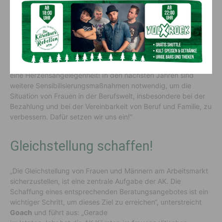
Kinderbetreuung und sind überdies stark von Arbeitslosigkeit
betroffen. „Die AK als Sozialpartnerin und zentrale
Mitgestalterin der österreichischen Sozial- und
Wirtschaftspolitik hat sich stets gesellschaftspolitischen
Herausforderungen gestellt und sich auch in der Pandemie
der Situation der Frauen und Familien angenommen“, so
Goach
und betont: „Die Schaffung dieses Referates war uns
eine Herzensangelegenheit! In den nächsten Jahren sind
weitere Sensibilisierungsmaßnahmen notwendig, um die
Situation von Frauen in der Berufswelt, insbesondere bei der
Bezahlung und bei der Vereinbarkeit von Beruf und Familie, zu
verbessern. Dafür setzen wir uns ein!“
Gleichstellung schaffen!
„Die Gleichstellung von Frauen und Männern am Arbeitsmarkt
sicherzustellen, ist eine zentrale Aufgabe der AK. Die
Schaffung eines entsprechenden Beratungsangebotes ist ein
wichtiger Schritt, um dieses Ziel zu erreichen“, unterstreicht
Goach
und führt aus: „Gerade