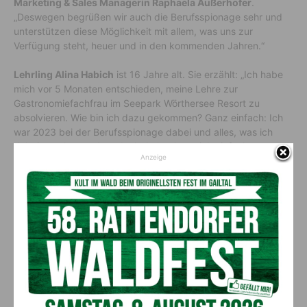
Marketing & Sales Managerin Raphaela Außerhofer
.
„Deswegen begrüßen wir auch die Berufsspionage sehr und
unterstützen diese Möglichkeit mit allem, was uns zur
Verfügung steht, heuer und in den kommenden Jahren.“
Lehrling Alina Habich
ist 16 Jahre alt. Sie erzählt: „Ich habe
mich vor 5 Monaten entschieden, meine Lehre zur
Gastronomiefachfrau im Seepark Wörthersee Resort zu
absolvieren. Wie bin ich dazu gekommen? Ganz einfach: Ich
war 2023 bei der Berufsspionage dabei und alles, was ich
dabei gesehen und entdeckt habe, hat mich einfach
Anzeige
umgehauen! Am besten gefällt mir hier im Seepark die
Vielseitigkeit meiner Ausbildung. Ich darf mich auch glücklich
schätzen, so tolle Kolleginnen und Kollegen zu haben, die mir
täglich neue Sachen beibringen.“
Kostenfreies Angebot für
Schüler_innen ab der
Sekundarstufe