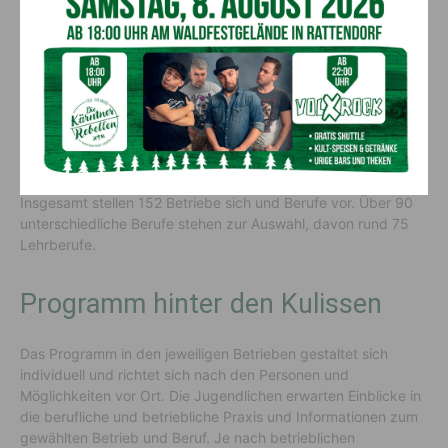
Heuer findet die Berufsspionage kärntenweit am 24. und 25.
Jänner statt, richtet sich an Schülerinnen und Schüler ab der
Sekundarstufe sowie an deren Eltern (Jugendliche bis 14 nur
in Begleitung durch eine erwachsene Bezugsperson). Die
Teilnahme ist kostenfrei.
Vom kleinen Unternehmen bis zum international tätigen
Konzern ist alles vertreten und das quer durch alle Branchen:
Insgesamt stellen 152 Betriebe sich und Berufe vor. Über 90
unterschiedliche Berufe stehen zur Auswahl, davon rund 75
Lehrberufe.
Programm hinter den Kulissen
Das Programm in den jeweiligen Betrieben gestaltet sich
individuell und richtet sich nach den Personen und
Möglichkeiten vor Ort. Die Jugendlichen erwarten Einblicke in
die berufliche und betriebliche Praxis und Informationen zum
gewählten Betrieb und Beruf. Je nach betrieblichen