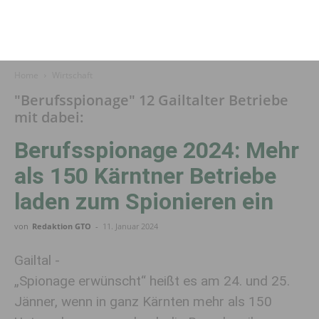
Home
Wirtschaft
"Berufsspionage" 12 Gailtalter Betriebe
mit dabei:
Berufsspionage 2024: Mehr
als 150 Kärntner Betriebe
laden zum Spionieren ein
von
Redaktion GTO
-
11. Januar 2024
Gailtal -
„Spionage erwünscht“ heißt es am 24. und 25.
Jänner, wenn in ganz Kärnten mehr als 150