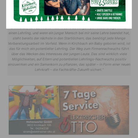
Martin Hohenwarter trifft man als aktives Vereinsmitglied überall: Beim
Klettern mit den Naturfreunden, bei der Feuerwehr, gerne auch bei den
Aktivitäten des Vereins ZHIG, auf einer Berufsorientierungsmesse bei den
Schülern aber natürlich auch bei seinen Kunden. Er weiß, dass jammern nicht
hilft, tun muss man was und daher hat er schon längst seine eigene Methode
entwickelt, für Fachkräfte-Nachwuchs zu sorgen: „Ich beschäftige immer
einen Lehrling, und wenn ein junger Mensch bei mir seine Lehre beendet hat,
steht bereits der nächste in den Startlöchern, das benötigt jede Menge
Vorbereitungsarbeit im Vorfeld. Wenn in Kirchbach ein Baby geboren wird, ist
das für mich ein potentieller Lehrling. Der Weg zum Firmennachwuchs führt
über das Wecken des Interesses der jungen Leute. Das sind wirklich viele
Möglichkeiten, auf Eltern und potentiellen Lehrlings-Nachwuchs positiv
einzuwirken und ein Samenkorn zu pflanzen, das später – in Form einer neuen
Lehrkraft – die Fachkräfte-Zukunft sichert.“