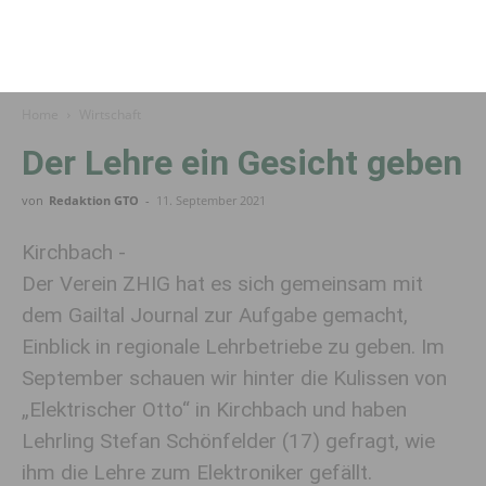
Home
Wirtschaft
Der Lehre ein Gesicht geben
von
Redaktion GTO
-
11. September 2021
Kirchbach -
Der Verein ZHIG hat es sich gemeinsam mit
dem Gailtal Journal zur Aufgabe gemacht,
Einblick in regionale Lehrbetriebe zu geben. Im
September schauen wir hinter die Kulissen von
„Elektrischer Otto“ in Kirchbach und haben
Lehrling Stefan Schönfelder (17) gefragt, wie
ihm die Lehre zum Elektroniker gefällt.