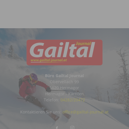
Büro Gailtal Journal
Obervellach 99
9620 Hermagor
Hermagor - Kärnten
Telefon:
04282/20472
Kontaktieren Sie uns:
office@gailtal-journal.at