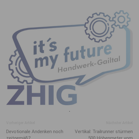
.
Vorheriger Artikel
Nächster Artikel
Devotionale Andenken noch
Vertikal: Trailrunner stürmen
zeitgemäß?
500 Höhenmeter vom