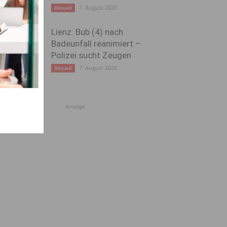
7. August 2026
Aktuell
Lienz: Bub (4) nach
Badeunfall reanimiert –
Polizei sucht Zeugen
7. August 2026
Aktuell
Anzeige