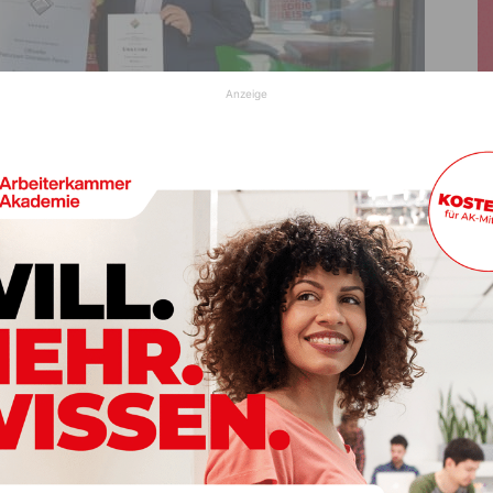
Anzeige
nerbetriebe-Tafel mit dabei waren: Bürgermeister Alfred Altersberger,
ovsca und Naturpark-Geschäftsführer Robert Heuberger.
© Verein Naturpark Dobratsch
ler Universalversorger mit