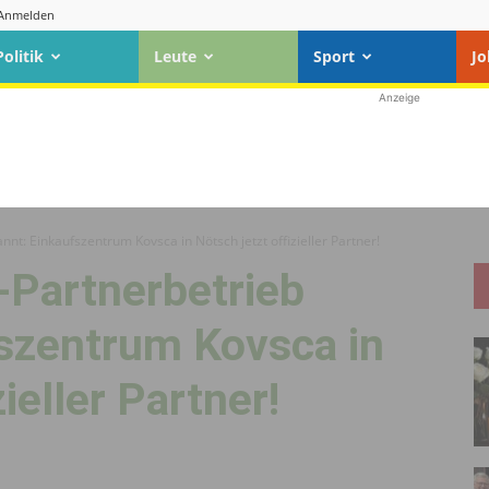
Anmelden
Politik
Leute
Sport
Jo
Anzeige
nt: Einkaufszentrum Kovsca in Nötsch jetzt offizieller Partner!
-Partnerbetrieb
fszentrum Kovsca in
ieller Partner!