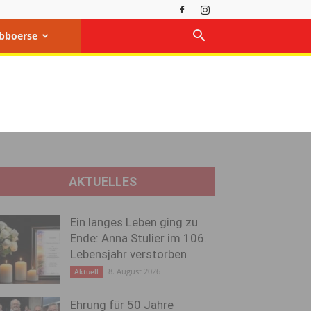
bboerse
AKTUELLES
Ein langes Leben ging zu
Ende: Anna Stulier im 106.
Lebensjahr verstorben
8. August 2026
Aktuell
Ehrung für 50 Jahre