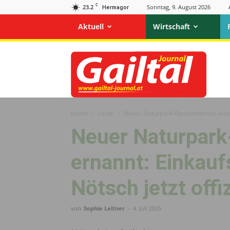
C
23.2
Sonntag, 9. August 2026
Hermagor
Aktuell
Wirtschaft
Gailtal
Journal
Home
Leute
Neuer Naturpark-Partnerbetrieb ernan
Neuer Naturpark
ernannt: Einkau
Nötsch jetzt offiz
von
Sophie Leitner
-
4. Juli 2025