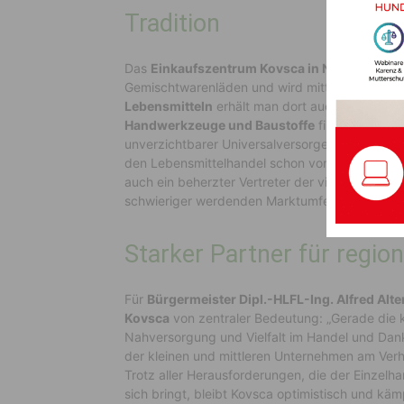
Tradition
Das
Einkaufszentrum Kovsca in Nötsch
zählt 
Gemischtwarenläden und wird mittlerweile in
dr
Lebensmitteln
erhält man dort auch
Haushalts
Handwerkzeuge und Baustoffe
finden sich in 
unverzichtbarer Universalversorger in seiner R
den Lebensmittelhandel schon von Kindesbeinen 
auch ein beherzter Vertreter der vielen kleinen
schwieriger werdenden Marktumfeld behaupte
Starker Partner für regi
Für
Bürgermeister Dipl.-HLFL-Ing. Alfred Alt
Kovsca
von zentraler Bedeutung: „Gerade die kl
Nahversorgung und Vielfalt im Handel und Dank
der kleinen und mittleren Unternehmen am Ver
Trotz aller Herausforderungen, die der Einzelh
sich bringt, bleibt Kovsca optimistisch und kämp