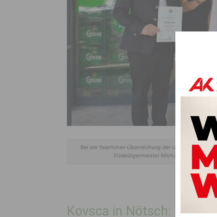
Bei der feierlichen Überreichung der Urkunden und Part
Vizebürgermeister Michael Rohr, Anton K
Kovsca in Nötsch: Regiona