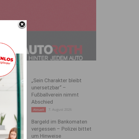
„Sein Charakter bleibt
unersetzbar“ –
Fußballverein nimmt
Abschied
7. August 2026
Aktuell
Bargeld im Bankomaten
vergessen – Polizei bittet
um Hinweise