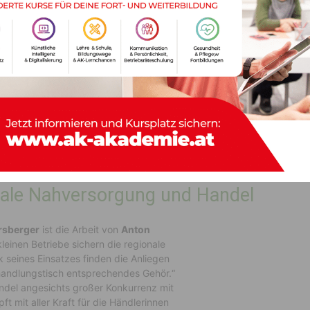
zu den letzten echten
itter Generation
fortgeführt. Neben
waren, Bekleidung und Schuhe.
Sogar
seinem Sortiment. Der Markt ist damit ein
egion.
Anton Kovsca
ist ein
gebürtiger Gailtaler
und kennt
an. Er ist nicht nur ein erfahrener Kaufmann, sondern
 Kärntner Lebensmittelhändler, die sich im immer
n müssen.
onale Nahversorgung und Handel
ersberger
ist die Arbeit von
Anton
einen Betriebe sichern die regionale
 seines Einsatzes finden die Anliegen
handlungstisch entsprechendes Gehör.“
andel angesichts großer Konkurrenz mit
ft mit aller Kraft für die Händlerinnen