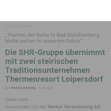
Home
Wirtschaft
„Therme der Ruhe in Bad Gleichenberg
bleibt weiter in unserem Fokus“
Die SHR-Gruppe übernimmt
mit zwei steirischen
Traditionsunternehmen
Thermenresort Loipersdorf
von
Barbara Zobernig
-
9. Juli 2022
Steiermark -
Gemeinsam mit der
Merkur Versicherung AG