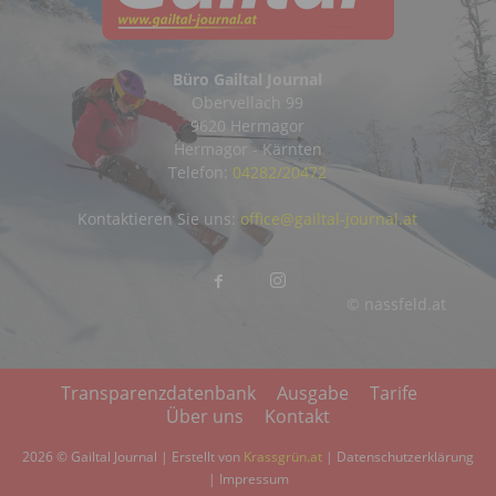
Büro Gailtal Journal
Obervellach 99
9620 Hermagor
Hermagor - Kärnten
Telefon:
04282/20472
Kontaktieren Sie uns:
office@gailtal-journal.at
© nassfeld.at
Transparenzdatenbank
Ausgabe
Tarife
Über uns
Kontakt
2026 © Gailtal Journal | Erstellt von
Krassgrün.at
|
Datenschutzerklärung
|
Impressum