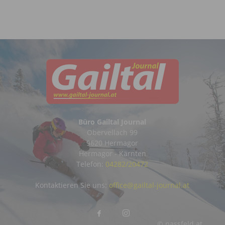
Büro Gailtal Journal
Obervellach 99
9620 Hermagor
Hermagor - Kärnten
Telefon:
04282/20472
Kontaktieren Sie uns:
office@gailtal-journal.at
© nassfeld.at