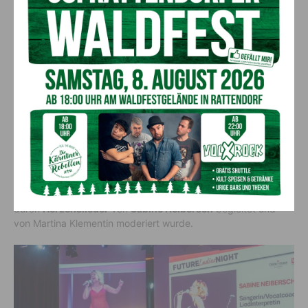
Besucherinnen bei der
Lindwurm-Apotheke Klagenfurt
kostenlos Langzeitblutzucker und Cholesterin
messen
lassen, während der
Sonnentor-Shop Klagenfurt
zum Tee-
Verkosten, unter anderem mit dem „Frau Sein Tee“, einlud.
BlumenGenuss Hasshold
präsentierte hochwertige Alpha-
Olivenöle, und
Maja Veber
bot
Ingwer-Shots
zum Probieren
an.
Biogena
stellte Produkte zum Entdecken vor, und
Erika
Tonso
präsentierte ihr Label „Eine Tasche mit Herz“ mit
handgefertigten Korktaschen. Den kulinarischen Abschluss
bildete herzgerechtes Fingerfood von
Marcel Vanic
und
seinem Team. Außerdem hatten die Teilnehmerinnen die
Möglichkeit, an Teststationen ihre Gesundheitswerte zu
überprüfen, an einer Netzwerk-Rallye teilzunehmen und
regionale Anbieterinnen kennenzulernen, während der Abend
durch
Herzenslieder
von
Sabine Neibersch
begleitet und
von Martina Klementin moderiert wurde.