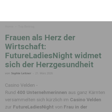
Home
Top Beitrag
Frauen als Herz der
Wirtschaft:
FutureLadiesNight widmet
sich der Herzgesundheit
von
Sophie Leitner
-
21. März 2026
Casino Velden -
Rund
400 Unternehmerinnen
aus ganz Kärnten
versammelten sich kürzlich im
Casino Velden
zur
FutureLadiesNight
von
Frau in der