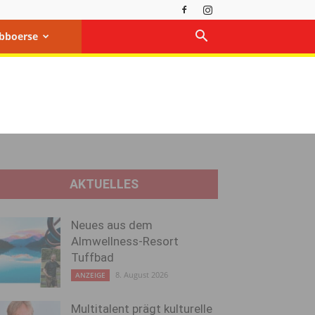
bboerse
AKTUELLES
Neues aus dem
Almwellness-Resort
Tuffbad
8. August 2026
ANZEIGE
Multitalent prägt kulturelle