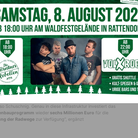
ig.
 eingeradelt
Teilnehmer
gemeinsam
rund 2,6 Millionen Kilometer
elt. Auch heuer soll die Aktion möglichst viele zum
Schulen und Vereinen sind auch Gemeinden und Betriebe
es gesamten Aktionszeitraums können die Teilnehmenden
en Radbegeisterten messen.
 Radwege in Kärnten
tel Bewusstsein schaffen. „Kärnten hat als Radland ein
iese Aktion, sondern auch Gästebefragungen. Dafür braucht
so Schuschnig. Genau in diese Infrastruktur investiert das
ßenbauprogramm
wieder
sechs Millionen Euro
für die
ung der Radwege
zur Verfügung“, ergänzt