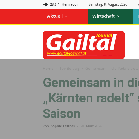
C
28.6
Samstag, 8. August 2026
Hermagor
Aktuell
Wirtschaft
Gailtal
Journal
Home
Top Beitrag
Gemeinsam in die Pedale treten
Gemeinsam in die
„Kärnten radelt“ 
Saison
von
Sophie Leitner
-
20. März 2026