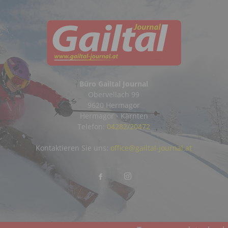
Büro Gailtal Journal
Obervellach 99
9620 Hermagor
Hermagor - Kärnten
Telefon:
04282/20472
Kontaktieren Sie uns:
office@gailtal-journal.at