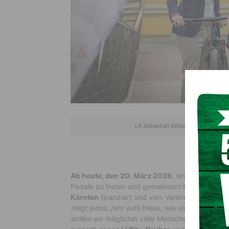
LR Sebastian Schuschnig und LHStv.
Ab heute, den 20. März 2026,
sind nun wieder 
Pedale zu treten und gemeinsam Kilometer zu 
Kärnten
finanziert und vom Verein
„Gerade“
v
zeigt jedes Jahr aufs Neue, wie einfach es sei
wollen wir möglichst viele Menschen dafür bege