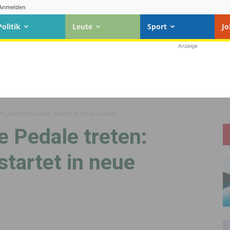
Anmelden
Politik
Leute
Sport
Jo
Anzeige
: „Kärnten radelt“ startet in neue Saison
 Pedale treten:
startet in neue