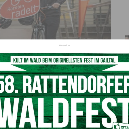
Anzeige
 Martin Gruber präsentieren "Kärnten radelt" 2026
© Helga Rader
alle Kärntnerinnen und Kärntner eingeladen, kräftig in die
sammeln. Die Aktion
„Kärnten radelt“
wird vom
Land
on
März bis September
organisatorisch betreut. „Die Aktion
n kann, Bewegung in den Alltag zu integrieren. Gemeinsam
istern, das Fahrrad als nachhaltiges Verkehrsmittel zu