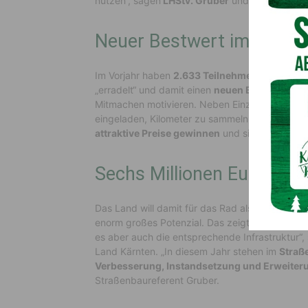
nutzen“, sagen
LHStv. Gruber
und
LR Schuschn
Neuer Bestwert im Vorjahr
Im Vorjahr haben
2.633 Teilnehmerinnen und 
„erradelt“ und damit einen
neuen Bestwert
erzi
Mitmachen motivieren. Neben Einzelpersonen, 
eingeladen, Kilometer zu sammeln. Während d
attraktive Preise gewinnen
und sich mit ander
Sechs Millionen Euro für
Das Land will damit für das Rad als Verkehrsmit
enorm großes Potenzial. Das zeigt nicht nur d
es aber auch die entsprechende Infrastruktur“, 
Land Kärnten. „In diesem Jahr stehen im
Stra
Verbesserung, Instandsetzung und Erweiter
Straßenbaureferent Gruber.