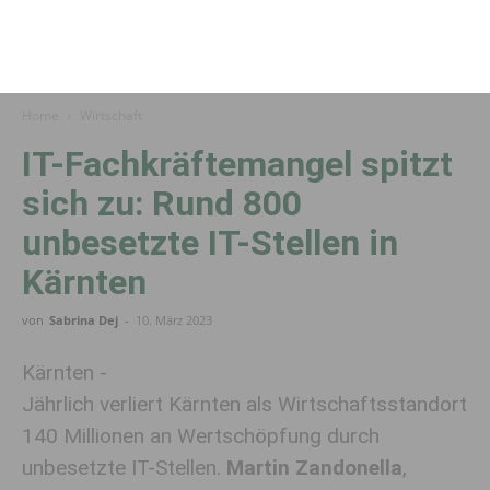
Home
Wirtschaft
IT-Fachkräftemangel spitzt
sich zu: Rund 800
unbesetzte IT-Stellen in
Kärnten
von
Sabrina Dej
-
10. März 2023
Kärnten -
Jährlich verliert Kärnten als Wirtschaftsstandort
140 Millionen an Wertschöpfung durch
unbesetzte IT-Stellen.
Martin Zandonella
,