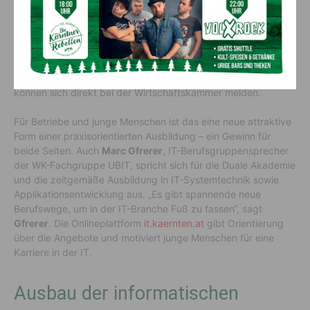
Beispiel eine IT-Lehre oder die Duale Akademie für
Maturanten und Studienabbrecher. In Form eines
Traineeprogrammes können sie eine Ausbildung in IT-
Systemtechnik oder Applikationsentwicklung/Coding
absolvieren. Gestartet wird mit der Dualen Akademie im
Herbst. Trainees und interessierte Ausbildungsbetriebe
können sich direkt bei der Wirtschaftskammer melden.
Für Betriebe und junge Menschen ist das eine neue attraktive
Form einer praxisorientierten Ausbildung – ein Gewinn für
beide Seiten. Auch
Marc Gfrerer
, IT-Berufsgruppensprecher
der WK-Fachgruppe UBIT, spricht sich für die Duale Akademie
und die zeitgemäße Ausbildung in IT-Systemtechnik sowie
Applikationsentwicklung aus. „Es gibt spannende neue
Berufswege, um in der IT-Branche Fuß zu fassen“, sagt
Gfrerer
. Die Onlineplattform
it.kaernten.at
gibt Orientierung
über die Angebote und motiviert junge Menschen für eine
Karriere in der IT.
Ausbau der informatischen