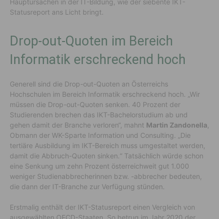
Hauptursachen in der IT-Bildung, wie der siebente IKT-
Statusreport ans Licht bringt.
Drop-out-Quoten im Bereich
Informatik erschreckend hoch
Generell sind die Drop-out-Quoten an Österreichs
Hochschulen im Bereich Informatik erschreckend hoch. „Wir
müssen die Drop-out-Quoten senken. 40 Prozent der
Studierenden brechen das IKT-Bachelorstudium ab und
gehen damit der Branche verloren“, mahnt
Martin Zandonella
,
Obmann der WK-Sparte Information und Consulting. „Die
tertiäre Ausbildung im IKT-Bereich muss umgestaltet werden,
damit die Abbruch-Quoten sinken.“ Tatsächlich würde schon
eine Senkung um zehn Prozent österreichweit gut 1.000
weniger Studienabbrecherinnen bzw. -abbrecher bedeuten,
die dann der IT-Branche zur Verfügung stünden.
Erstmalig enthält der IKT-Statusreport einen Vergleich von
ausgewählten OECD-Staaten. So betrug im Jahr 2020 der