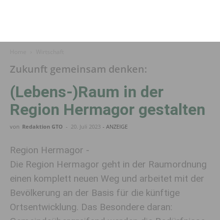
Home
Wirtschaft
Zukunft gemeinsam denken:
(Lebens-)Raum in der
Region Hermagor gestalten
von
Redaktion GTO
-
20. Juli 2023
- ANZEIGE
Region Hermagor -
Die Region Hermagor geht in der Raumordnung
einen komplett neuen Weg und arbeitet mit der
Bevölkerung an der Basis für die künftige
Ortsentwicklung. Das Besondere daran: