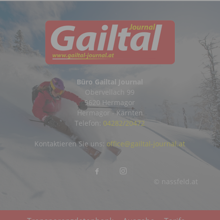
Büro Gailtal Journal
Obervellach 99
9620 Hermagor
Hermagor - Kärnten
Telefon:
04282/20472
Kontaktieren Sie uns:
office@gailtal-journal.at
© nassfeld.at