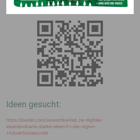
Anliegen, Ideen und Wünsche unkompliziert mitteilen. Alle
Anregungen werden aufgenommen und gemeinsam diskutiert.
Ideen gesucht:
https://padlet.com/Januschke/irep_he-digitale-
ideenlandkarte-starke-ideen-f-r-die-region–
143msh5mzlbkcm9r