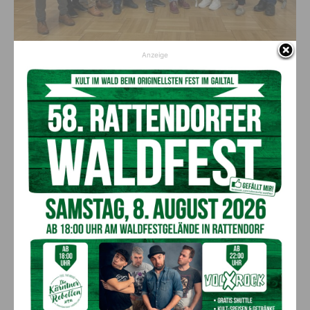
Anzeige
Steuerungsgruppe (c) LAG Region Hermagor
Aufruf zum Mitmachen: Ideen vor
Ort oder online teilen
„Für die Region ist das eine große Chance, um positive
Veränderungen vom Kleinen in ein großes Ganzes zu bringen
und Ressourcen für die Zukunft zu bündeln“, sagt LAG-
Manager
Friedrich Veider
. Je mehr mitmachen und sich
einbringen, desto stärker ist der Mehrwert für die Region. Um
für die Bevölkerung das Mitmachen so einfach wie möglich zu
machen, wurde ein eigenes Onlinetool kreiert: Wer den QR-
Code scannt oder direkt auf den Link
https://region-
hermagor.at/irep_he/
klickt, kann dem Projektteam seine