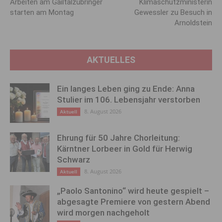
Arbeiten am Gailtalzubringer
Klimaschutz­ministerin
starten am Montag
Gewessler zu Besuch in
Arnoldstein
AKTUELLES
Ein langes Leben ging zu Ende: Anna
Stulier im 106. Lebensjahr verstorben
8. August 2026
Aktuell
Ehrung für 50 Jahre Chorleitung:
Kärntner Lorbeer in Gold für Herwig
Schwarz
8. August 2026
Aktuell
„Paolo Santonino“ wird heute gespielt –
abgesagte Premiere von gestern Abend
wird morgen nachgeholt