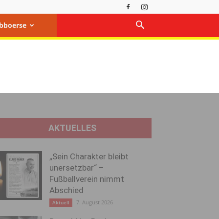
bboerse
AKTUELLES
„Sein Charakter bleibt
unersetzbar“ –
Fußballverein nimmt
Abschied
7. August 2026
Aktuell