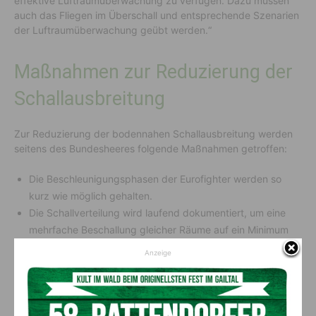
effektive Luftraumüberwachung zu verfügen. Dazu müssen
auch das Fliegen im Überschall und entsprechende Szenarien
der Luftraumüberwachung geübt werden.“
Maßnahmen zur Reduzierung der
Schallausbreitung
Zur Reduzierung der bodennahen Schallausbreitung werden
seitens des Bundesheeres folgende Maßnahmen getroffen:
Die Beschleunigungsphasen der Eurofighter werden so
kurz wie möglich gehalten.
Die Schallverteilung wird laufend dokumentiert, um eine
mehrfache Beschallung gleicher Räume auf ein Minimum
zu reduzieren.
Anzeige
Die Ballungsräume um die Landeshauptstädte und die
Bundeshauptstadt werden für Überschallflüge ausgespart.
Flüge im Unterschallbereich können über diesen Gebieten
jedoch jederzeit erfolgen.