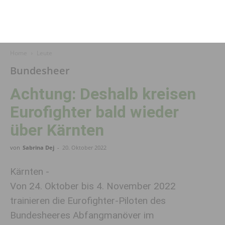
Home
Leute
Bundesheer
Achtung: Deshalb kreisen
Eurofighter bald wieder
über Kärnten
von
Sabrina Dej
-
20. Oktober 2022
Kärnten -
Von 24. Oktober bis 4. November 2022
trainieren die Eurofighter-Piloten des
Bundesheeres Abfangmanöver im