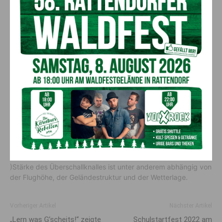
Im Zeitraum zwischen 12:00 Uhr und 13:00 Uhr sowie am
Wochenende bzw. an Feiertagen erfolgen keine
Trainingsflüge mit Überschallgeschwindigkeit.
Die Flüge werden über 12.500 Meter Höhe absolviert, um
einen auftretenden Überschallknall am Boden zu
minimieren.
Überschallgeschwindigkeit
Die Überschallgeschwindigkeit beginnt bei ca. 1.200 km/h.
Nähert sich ein Eurofighter dieser Geschwindigkeit, kommt es
zu Stoßwellen am Flugzeug. Diese Stoßwellen können am
Boden als Überschallknall wahrgenommen werden. Die (Laut
)Stärke des Überschallknalles ist unter anderem abhängig von
der Flughöhe, der Geländestruktur und der Wetterlage.
Vorheriger Artikel
Nächster Artikel
„Lern was G’scheits!“ zeigte
Schulstartfest 2022 am