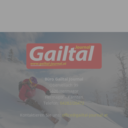
Büro Gailtal Journal
Obervellach 99
9620 Hermagor
Hermagor - Kärnten
Telefon:
04282/20472
Kontaktieren Sie uns:
office@gailtal-journal.at