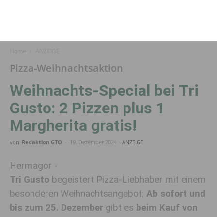
Home
ANZEIGE
Pizza-Weihnachtsaktion
Weihnachts-Special bei Tri
Gusto: 2 Pizzen plus 1
Margherita gratis!
von
Redaktion GTO
-
19. Dezember 2024
- ANZEIGE
Hermagor -
Tri Gusto
begeistert Pizza-Liebhaber mit einem
besonderen Weihnachtsangebot:
Ab sofort und
bis zum 25. Dezember
gibt es
beim Kauf von