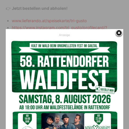
👉
Jetzt bestellen und abholen!
www.lieferando.at/speisekarte/tri-gusto
https://www.instagram.com/tri_gusto/profilecard/?
igsh=NnhkdGpraThkdnp5
Anzeige