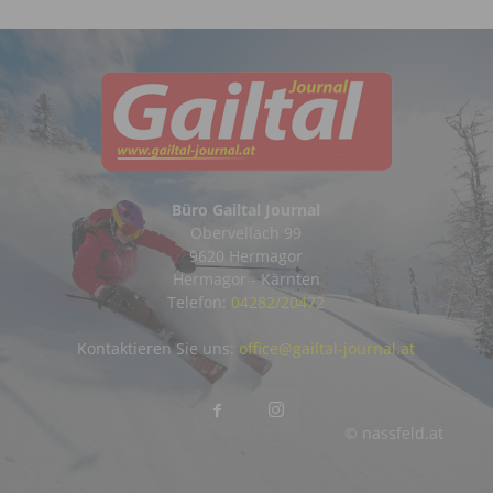
Büro Gailtal Journal
Obervellach 99
9620 Hermagor
Hermagor - Kärnten
Telefon:
04282/20472
Kontaktieren Sie uns:
office@gailtal-journal.at
© nassfeld.at