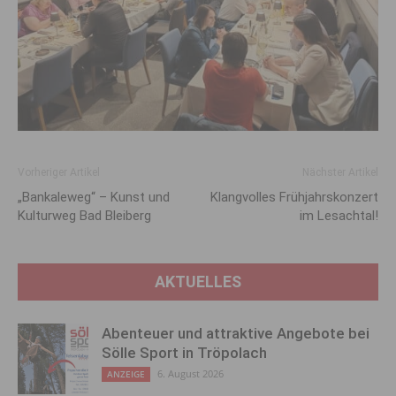
Vorheriger Artikel
Nächster Artikel
„Bankaleweg“ – Kunst und
Klangvolles Frühjahrskonzert
Kulturweg Bad Bleiberg
im Lesachtal!
AKTUELLES
Abenteuer und attraktive Angebote bei
Sölle Sport in Tröpolach
6. August 2026
ANZEIGE