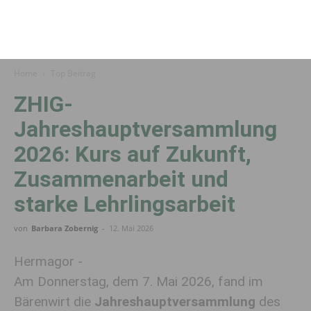
Home
Top Beitrag
ZHIG-
Jahreshauptversammlung
2026: Kurs auf Zukunft,
Zusammenarbeit und
starke Lehrlingsarbeit
von
Barbara Zobernig
-
12. Mai 2026
Hermagor -
Am Donnerstag, dem 7. Mai 2026, fand im
Bärenwirt die
Jahreshauptversammlung
des