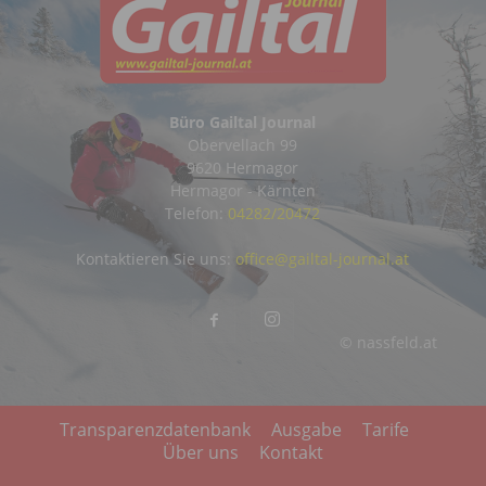
Büro Gailtal Journal
Obervellach 99
9620 Hermagor
Hermagor - Kärnten
Telefon:
04282/20472
Kontaktieren Sie uns:
office@gailtal-journal.at
© nassfeld.at
Transparenzdatenbank
Ausgabe
Tarife
Über uns
Kontakt