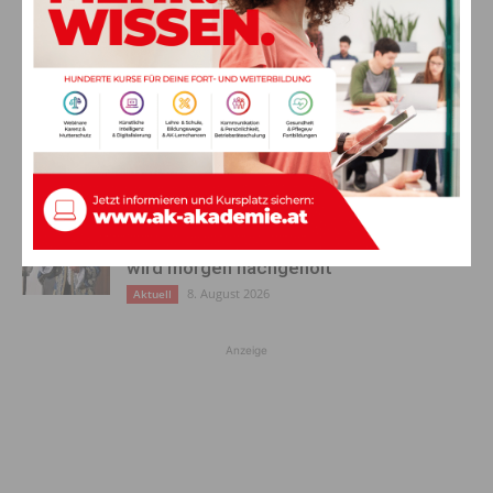
Stulier im 106. Lebensjahr verstorben
8. August 2026
Aktuell
Ehrung für 50 Jahre Chorleitung:
Kärntner Lorbeer in Gold für Herwig
Schwarz
8. August 2026
Aktuell
„Paolo Santonino“ wird heute gespielt –
abgesagte Premiere von gestern Abend
wird morgen nachgeholt
8. August 2026
Aktuell
Anzeige