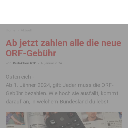
Home
Aktuell
Ab jetzt zahlen alle die neue
ORF-Gebühr
von
Redaktion GTO
-
6. Januar 2024
Österreich -
Ab 1. Jänner 2024, gilt: Jeder muss die ORF-
Gebühr bezahlen. Wie hoch sie ausfällt, kommt
darauf an, in welchem Bundesland du lebst.