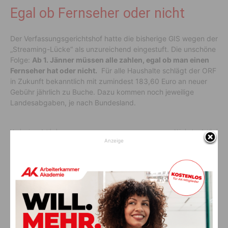
Egal ob Fernseher oder nicht
Der Verfassungsgerichtshof hatte die bisherige GIS wegen der
„Streaming-Lücke“ als unzureichend eingestuft. Die unschöne
Folge:
Ab 1. Jänner müssen alle zahlen, egal ob man einen
Fernseher hat oder nicht.
Für alle Haushalte schlägt der ORF
in Zukunft bekanntlich mit zumindest 183,60 Euro an neuer
Gebühr jährlich zu Buche. Dazu kommen noch jeweilige
Landesabgaben, je nach Bundesland.
Vorheriger Artikel
Nächster Artikel
Anzeige
Die Kasse übernimmt jetzt
Endlich Daheim
diese Behandlungen
AKTUELLES
Ein langes Leben ging zu Ende: Anna