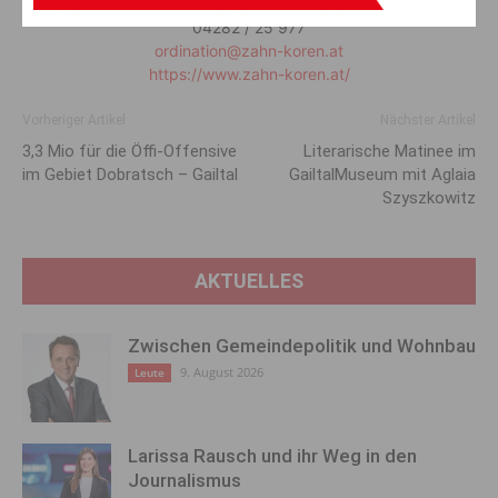
9620 Hermagor
04282 / 25 977
ordination@zahn-koren.at
https://www.zahn-koren.at/
Vorheriger Artikel
Nächster Artikel
3,3 Mio für die Öffi-Offensive
Literarische Matinee im
im Gebiet Dobratsch – Gailtal
GailtalMuseum mit Aglaia
Szyszkowitz
AKTUELLES
Zwischen Gemeindepolitik und Wohnbau
9. August 2026
Leute
Larissa Rausch und ihr Weg in den
Journalismus