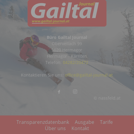
Büro Gailtal Journal
Obervellach 99
9620 Hermagor
Hermagor - Kärnten
Telefon:
04282/20472
Kontaktieren Sie uns:
office@gailtal-journal.at
© nassfeld.at
Transparenzdatenbank
Ausgabe
Tarife
Über uns
Kontakt