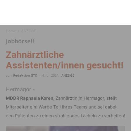
Home
ANZEIGE
Jobbörse!!
Zahnärztliche
Assistenten/innen gesucht!
von
Redaktion GTO
-
4. Juli 2024
- ANZEIGE
Hermagor -
MDDR Raphaela Koren
, Zahnärztin in Hermagor,
stellt
Mitarbeiter ein! Werde Teil ihres Teams und sei dabei,
den Patienten zu einen strahlendes Lächeln zu verhelfen!