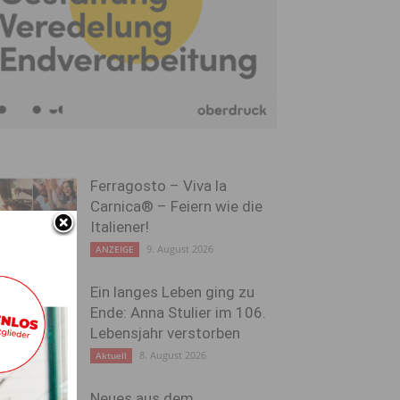
Ferragosto – Viva la
Carnica® – Feiern wie die
Italiener!
9. August 2026
ANZEIGE
Ein langes Leben ging zu
Ende: Anna Stulier im 106.
Lebensjahr verstorben
8. August 2026
Aktuell
Neues aus dem