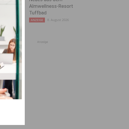
Almwellness-Resort
Tuffbad
8. August 2026
ANZEIGE
Anzeige