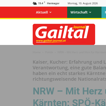
C
19.4
Montag, 10. August 2026
Hermagor
Aktuell
Wirtschaft
Gailtal
Journal
Home
Politik
NRW – Mit Herz und Hirn für Kärnten
Kaiser, Kucher: Erfahrung und 
Verantwortung, eine gute Bala
haben ein echt starkes Kärntne
richtungsweisende Nationalrat
NRW – Mit Herz 
Kärnten: SPÖ-Kär