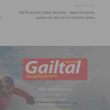
Nächster Artikel
Die KI und die Cyber-Security – diese Gefahren
n
gehen mit dem KI-Fortschritt einher
Büro Gailtal Journal
Obervellach 99
9620 Hermagor
Hermagor - Kärnten
Telefon:
04282/20472