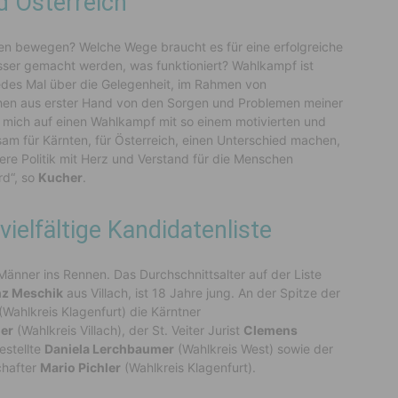
d Österreich
ten bewegen? Welche Wege braucht es für eine erfolgreiche
sser gemacht werden, was funktioniert? Wahlkampf ist
 jedes Mal über die Gelegenheit, im Rahmen von
hen aus erster Hand von den Sorgen und Problemen meiner
 mich auf einen Wahlkampf mit so einem motivierten und
sam für Kärnten, für Österreich, einen Unterschied machen,
ere Politik mit Herz und Verstand für die Menschen
rd“, so
Kucher
.
ielfältige Kandidatenliste
änner ins Rennen. Das Durchschnittsalter auf der Liste
nz Meschik
aus Villach, ist 18 Jahre jung. An der Spitze der
(Wahlkreis Klagenfurt) die Kärntner
ner
(Wahlkreis Villach), der St. Veiter Jurist
Clemens
estellte
Daniela Lerchbaumer
(Wahlkreis West) sowie der
chafter
Mario Pichler
(Wahlkreis Klagenfurt).