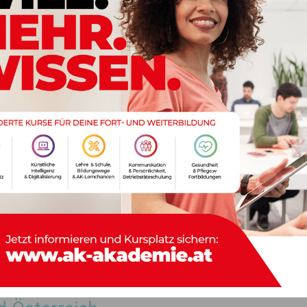
© SPÖ Kärnten/EVMEDIA
 für die Nationalratswahl
antwortung, eine gute Balance zwischen Männern und
Team für die Nationalratswahl im Herbst zusammengestellt
n zu sehen. Es ist eine wichtige, richtungsweisende und
n Kärnten und Österreich. Es geht darum, ob wir die SPÖ
ten
Andi Babler
in Regierungsverantwortung bringen und
rreich, vor allem alle unsere Kinder die gleichen Chancen
 erfülltes Leben erhalten, oder ob es einen FPÖ-
terreich und seine Bevölkerung weiter isoliert und uns und
unkle politische Vergangenheit führt. Umso mehr freut es
 und Kandidaten den unbedingten Willen zu sehen, mit der
und ein sichtbares Zeichen zu setzen, dass Politik auch
nämlich konstruktive und respektvolle Zusammenarbeit auf
ung sehen“, so
Kaiser
.