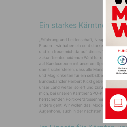
Ein starkes Kärntner Team
„Erfahrung und Leidenschaft, Neugier und Ver
Frauen – wir haben ein echt starkes Kärntner 
und ich freue mich darauf, dieses Team in Aktio
zukunftsentscheidende Wahl für die Menschen i
auf Bundesebene mit unserem Spitzenkandida
damit sicherstellen, dass alle Menschen in Öste
und Möglichkeiten für ein selbstbestimmtes und
Bundeskanzler Herbert Kickl geben wird, der Ös
unser Land weiter isoliert und zurück in eine d
mich, bei unseren Kärntner SPÖ-Kandidatinnen
herrschenden Politikverdrossenheit zu brechen 
anders geht. Wir wollen das ‚Modell Kärnten‘, 
Augenhöhe, auch in der nächsten Bundesregier