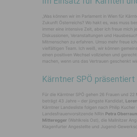
Im Einsatz für Kärnten un
„Was können wir im Parlament in Wien für Kärn
Zukunft Österreichs? Wo hakt es, was muss be
immer eine intensive Zeit, aber ich freue mich
Diskussionen, Veranstaltungen und Hausbesuc
Mitmenschen zu erfahren. Umso mehr freue ich
vielfältigen Team. Ich weiß, wir können gemein
einen positiven Wechsel vollziehen und gerecht
machen, wenn uns das Vertrauen geschenkt wi
Kärntner SPÖ präsentiert v
Für die Kärntner SPÖ gehen 26 Frauen und 22 M
beträgt 43 Jahre – der jüngste Kandidat,
Lore
Kärntner Landesliste folgen nach Philip Kucher 
Landesfrauenvorsitzende NRin
Petra Oberrau
Mitteregger
(Wahlkreis Ost), die Mallnitzer Ang
Klagenfurter Angestellte und Jugend-Gewerks