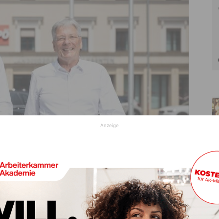
Anzeige
 und SPÖ Kärnten-Landesparteivorsitzenden LH Peter Kaiser