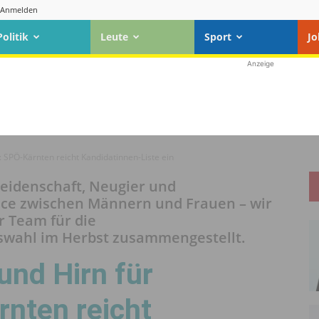
Anmelden
Politik
Leute
Sport
Jo
Anzeige
: SPÖ-Kärnten reicht Kandidatinnen-Liste ein
Leidenschaft, Neugier und
nce zwischen Männern und Frauen – wir
r Team für die
swahl im Herbst zusammengestellt.
und Hirn für
nten reicht