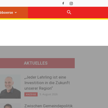
bboerse
AKTUELLES
„Jeder Lehrling ist eine
Investition in die Zukunft
unserer Region“
9. August 2026
ANZEIGE
Zwischen Gemeindepolitik