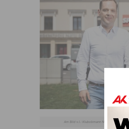
Am Bild v.l.: Klubobmann NR Philip Kucher