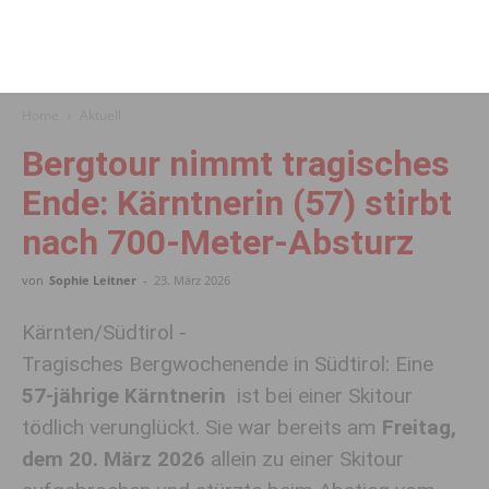
Home
Aktuell
Bergtour nimmt tragisches
Ende: Kärntnerin (57) stirbt
nach 700-Meter-Absturz
von
Sophie Leitner
-
23. März 2026
Kärnten/Südtirol -
Tragisches Bergwochenende in Südtirol: Eine
57-jährige Kärntnerin
ist bei einer Skitour
tödlich verunglückt. Sie war bereits am
Freitag,
dem 20. März 2026
allein zu einer Skitour