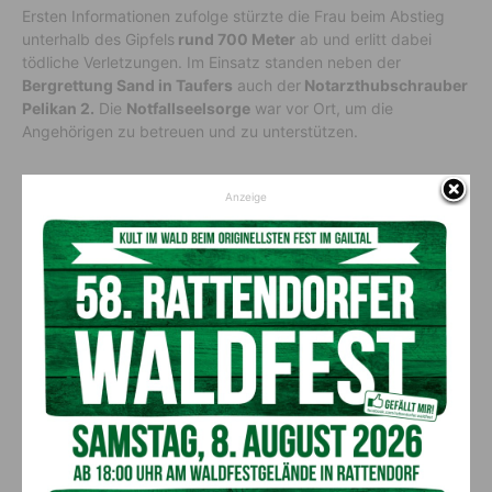
Ersten Informationen zufolge stürzte die Frau beim Abstieg
unterhalb des Gipfels
rund 700 Meter
ab und erlitt dabei
tödliche Verletzungen. Im Einsatz standen neben der
Bergrettung Sand in Taufers
auch der
Notarzthubschrauber
Pelikan 2.
Die
Notfallseelsorge
war vor Ort, um die
Angehörigen zu betreuen und zu unterstützen.
Vorheriger Artikel
Nächster Artikel
Anzeige
Tierheim Villach: Diese Tiere
Kunst und Kultur vereint: Ein
warten auf ein liebevolles
besonderer Theaterabend in
Zuhause
Kötschach-Mauthen
AKTUELLES
Ein langes Leben ging zu Ende: Anna
Stulier im 106. Lebensjahr verstorben
8. August 2026
Aktuell