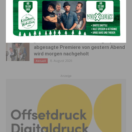
Ehrung für 50 Jahre Chorleitung:
Kärntner Lorbeer in Gold für Herwig
Schwarz
8. August 2026
Aktuell
„Paolo Santonino“ wird heute gespielt –
abgesagte Premiere von gestern Abend
wird morgen nachgeholt
8. August 2026
Aktuell
Anzeige