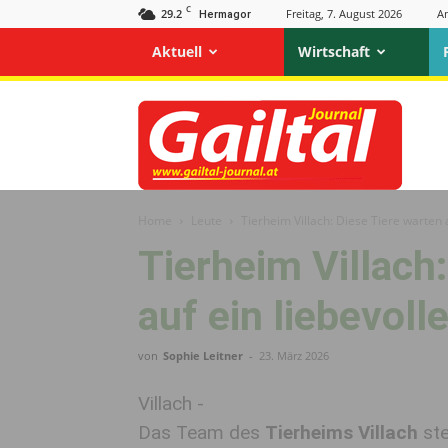
C
29.2
Freitag, 7. August 2026
A
Hermagor
Aktuell
Wirtschaft
Gailtal
Journal
Home
Leute
Tierheim Villach: Diese Tiere warten 
Tierheim Villach
auf ein liebevol
von
Sophie Leitner
-
23. März 2026
Villach -
Das Team des
Tierheims Villach
ste