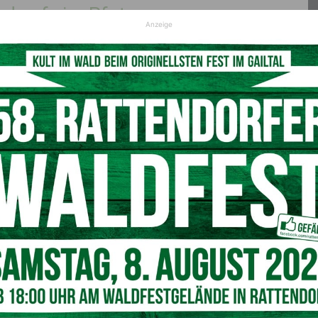
d auf vier Pfoten
Anzeige
st ebenfalls schüchtern und sucht ein geduldiges,
so wie die Gesellschaft anderer Hunde. Ein gut
g helfen ihm, sicher anzukommen und Vertrauen
schling, freut sich auf ein ruhiges
enen Menschen (c) Tierheim Villach