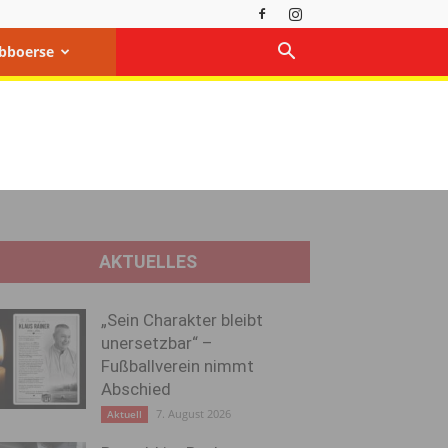
bboerse
AKTUELLES
„Sein Charakter bleibt
unersetzbar“ –
Fußballverein nimmt
Abschied
7. August 2026
Aktuell