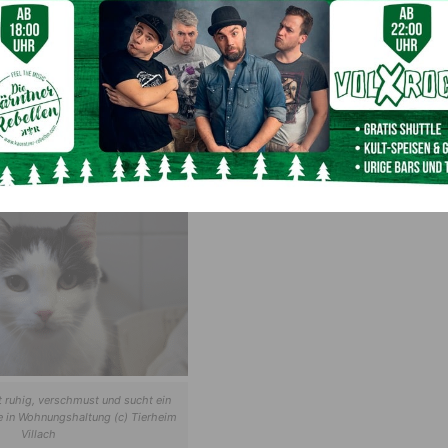
ior
st eine ruhige Wohnungskatze, die Streicheleinheiten liebt.
h Katzen betrifft. Johannes wünscht sich ein Zuhause in
lls positiv getesteten Katze oder einem seiner
t ruhig, verschmust und sucht ein
e in Wohnungshaltung (c) Tierheim
Villach