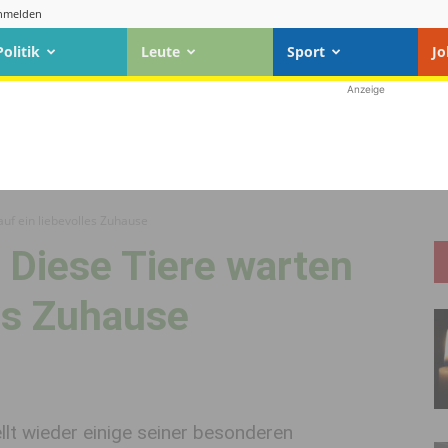
nmelden
Politik
Leute
Sport
Jo
Anzeige
auf ein liebevolles Zuhause
: Diese Tiere warten
les Zuhause
llt wieder einige seiner besonderen