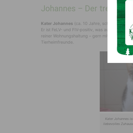
Johannes – Der treue Sen
Kater Johannes
(ca. 10 Jahre, schwarz-weiß) i
Er ist FeLV- und FIV-positiv, was ausschließlic
reiner Wohnungshaltung – gern mit einer ebenfa
Tierheimfreunde.
Kater Johannes is
liebevolles Zuhaus