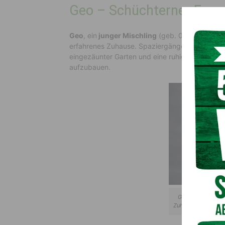
Geo – Schüchterner Freun
Geo
, ein
junger Mischling
(geb. 05.01.2024), i
erfahrenes Zuhause. Spaziergänge liebt er eben
eingezäunter Garten und eine ruhige Umgebun
aufzubauen.
Geo, ein junger Mi
Zuhause mit erfahr