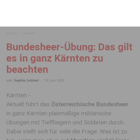
Home
Aktuell
Bundesheer-Übung: Das gilt
es in ganz Kärnten zu
beachten
von
Sophie Leitner
-
19. Juni 2026
Kärnten -
Aktuell führt das
Österreichische Bundesheer
in ganz Kärnten planmäßige militärische
Übungen mit Tieffliegern und Soldaten durch.
Dabei stellt sich für viele die Frage: Was ist zu