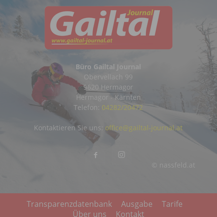
Büro Gailtal Journal
Obervellach 99
9620 Hermagor
Hermagor - Kärnten
Telefon:
04282/20472
Kontaktieren Sie uns:
office@gailtal-journal.at
© nassfeld.at
Transparenzdatenbank
Ausgabe
Tarife
Über uns
Kontakt