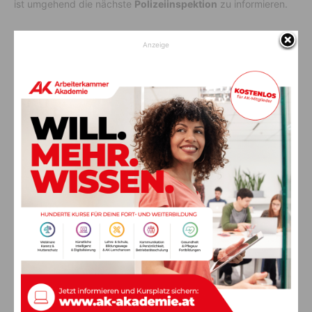
ist umgehend die nächste
Polizeiinspektion
zu informieren.
Anzeige
Vorheriger Artikel
Nächster Artikel
Vergiftete Gänsegeier: Waren
28 neue Staatsbürger feierlich
Wölfe das eigentliche Ziel?
in Kärnten willkommen
geheißen
AKTUELLES
Ein langes Leben ging zu Ende: Anna
Stulier im 106. Lebensjahr verstorben
8. August 2026
Aktuell
Ehrung für 50 Jahre Chorleitung:
Kärntner Lorbeer in Gold für Herwig