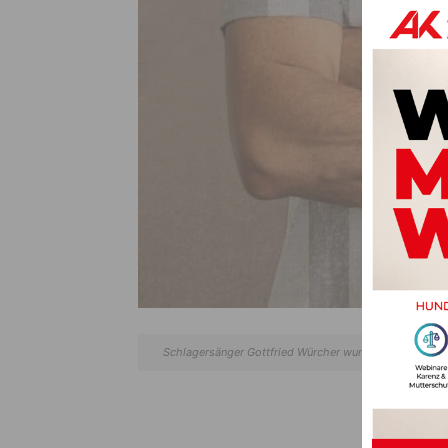
Schlagersänger Gottfried Würcher wurde unfreiwillig Tei