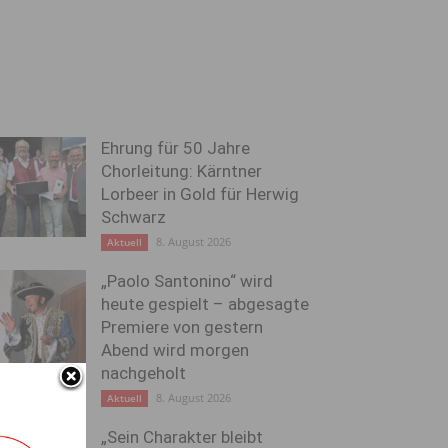
Ehrung für 50 Jahre
Chorleitung: Kärntner
Lorbeer in Gold für Herwig
Schwarz
8. August 2026
Aktuell
„Paolo Santonino“ wird
heute gespielt – abgesagte
Premiere von gestern
Abend wird morgen
nachgeholt
8. August 2026
Aktuell
„Sein Charakter bleibt