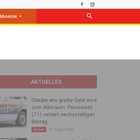
bboerse
AKTUELLES
Glaube ans große Geld wird
zum Albtraum: Pensionist
(71) verliert sechsstelligen
Betrag
10. August 2026
Aktuell