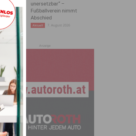
unersetzbar“ –
Fußballverein nimmt
Abschied
7. August 2026
Aktuell
Anzeige