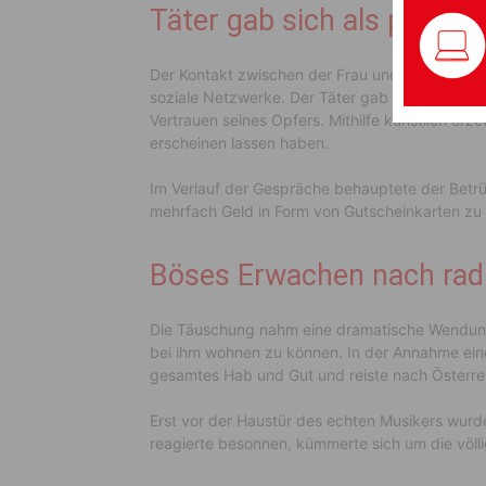
Täter gab sich als promin
Der Kontakt zwischen der Frau und dem bislan
soziale Netzwerke. Der Täter gab sich dabei a
Vertrauen seines Opfers. Mithilfe künstlich erze
erscheinen lassen haben.
Im Verlauf der Gespräche behauptete der Betrü
mehrfach Geld in Form von Gutscheinkarten zu 
Böses Erwachen nach radi
Die Täuschung nahm eine dramatische Wendung, a
bei ihm wohnen zu können. In der Annahme eine
gesamtes Hab und Gut und reiste nach Österre
Erst vor der Haustür des echten Musikers wurd
reagierte besonnen, kümmerte sich um die völlig