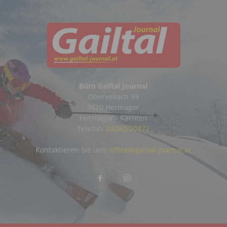
Büro Gailtal Journal
Obervellach 99
9620 Hermagor
Hermagor - Kärnten
Telefon:
04282/20472
Kontaktieren Sie uns:
office@gailtal-journal.at