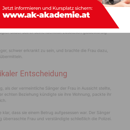
enter Musiker aus
g unbekannten Betrüger begann bereits im Jahr 2024 über
ls Frontmann der Nockis aus und gewann schrittweise das
ugter Bilder soll er seine Identität zusätzlich glaubwürdig
ger, schwer erkrankt zu sein, und brachte die Frau dazu,
übermitteln.
kaler Entscheidung
ls der vermeintliche Sänger der Frau in Aussicht stellte,
r echten Beziehung kündigte sie ihre Wohnung, packte ihr
ich.
e klar, dass sie einem Betrug aufgesessen war. Der Sänger
 überraschte Frau und verständigte schließlich die Polizei.