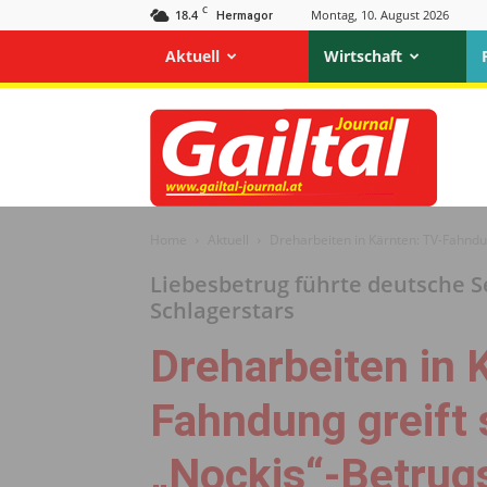
C
18.4
Montag, 10. August 2026
Hermagor
Aktuell
Wirtschaft
Gailtal
Journal
Home
Aktuell
Dreharbeiten in Kärnten: TV-Fahndun
Liebesbetrug führte deutsche Se
Schlagerstars
Dreharbeiten in 
Fahndung greift
„Nockis“-Betrugs