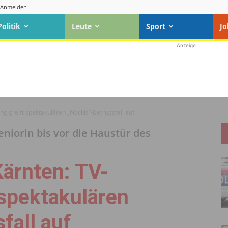
Anmelden
Politik
Leute
Sport
Jo
Anzeige
g greift spektakulären „Nockis“-Betrugsfall auf
niorin bis vor die Haustür des
Kärnten: TV-
 spektakulären
fall auf