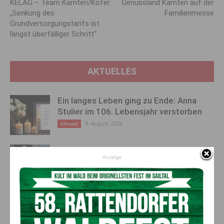
KELAG – Team Kärnten/Köfer:
Genussland Kärnten auf der
„Senkung des
Familienmesse
Grundversorgungstarifs ist
längst überfälliger Schritt“
AKTUELLES
Ein langes Leben ging zu Ende: Anna
Stulier im 106. Lebensjahr verstorben
8. August 2026
Aktuell
Ehrung für 50 Jahre Chorleitung:
Anzeige
Kärntner Lorbeer in Gold für Herwig
Schwarz
8. August 2026
Aktuell
„Paolo Santonino“ wird heute gespielt –
abgesagte Premiere von gestern Abend