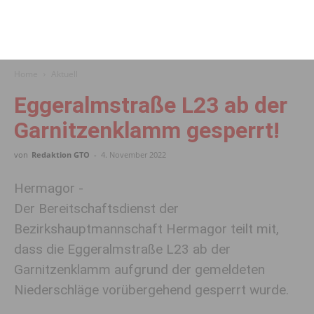
Home
Aktuell
Eggeralmstraße L23 ab der
Garnitzenklamm gesperrt!
von
Redaktion GTO
-
4. November 2022
Hermagor -
Der Bereitschaftsdienst der
Bezirkshauptmannschaft Hermagor teilt mit,
dass die Eggeralmstraße L23 ab der
Garnitzenklamm aufgrund der gemeldeten
Niederschläge vorübergehend gesperrt wurde.