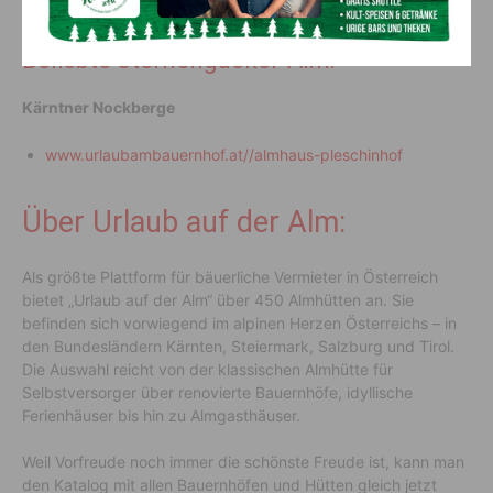
vergessen wirst:
Beliebte Sternengucker-Alm:
Kärntner Nockberge
www.urlaubambauernhof.at//almhaus-pleschinhof
Über Urlaub auf der Alm:
Als größte Plattform für bäuerliche Vermieter in Österreich
bietet „Urlaub auf der Alm“ über 450 Almhütten an. Sie
befinden sich vorwiegend im alpinen Herzen Österreichs – in
den Bundesländern Kärnten, Steiermark, Salzburg und Tirol.
Die Auswahl reicht von der klassischen Almhütte für
Selbstversorger über renovierte Bauernhöfe, idyllische
Ferienhäuser bis hin zu Almgasthäuser.
Weil Vorfreude noch immer die schönste Freude ist, kann man
den Katalog mit allen Bauernhöfen und Hütten gleich jetzt