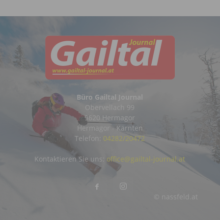
Büro Gailtal Journal
Obervellach 99
9620 Hermagor
Hermagor - Kärnten
Telefon:
04282/20472
Kontaktieren Sie uns:
office@gailtal-journal.at
© nassfeld.at