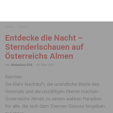
Home
Aktuell
Entdecke die Nacht –
Sternderlschauen auf
Österreichs Almen
von
Redaktion GTO
-
29. März 2023
Kärnten -
Die klare Nachtluft, die unendliche Weite des
Himmels und die unzähligen Sterne machen
Österreichs Almen zu einem wahren Paradies
für alle, die sich dem Sternen-Genuss hingeben