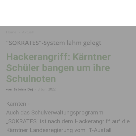
Home
Aktuell
"SOKRATES"-System lahm gelegt
Hackerangriff: Kärntner
Schüler bangen um ihre
Schul­noten
von
Sabrina Dej
-
8. Juni 2022
Kärnten -
Auch das Schulverwaltungsprogramm
„SOKRATES“ ist nach dem Hackerangriff auf die
Kärntner Landesregierung vom IT-Ausfall