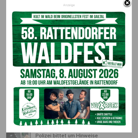
Vorheriger Artikel
Nächster Artikel
Anzeige
Hacker-Angriff: Land Kärnten
René Posautz (Zaunteam) –
bestätigt Daten­diebstahl
Gewinner in der Kategorie
Newcomer des Jahres!
AKTUELLES
„Paolo Santonino“ wird heute gespielt –
abgesagte Premiere von gestern Abend
wird morgen nachgeholt
8. August 2026
Aktuell
„Sein Charakter bleibt unersetzbar“ –
Fußballverein nimmt Abschied
7. August 2026
Aktuell
Bargeld im Bankomaten vergessen –
Polizei bittet um Hinweise