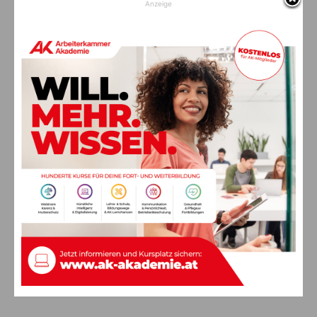
Anzeige
Grundeigentümers
Durch die Bestimmungen der Pilzverordnung werden die
Eigentumsrechte nicht berührt. Der Waldeigentümer kann das
Sammeln von Pilzen untersagen, das heißt auch das Sammeln
von bis zu zwei Kilogramm pro Person und Tag muss vom
Grundeigentümer nicht geduldet werden.
Übertretungen der Sammelbestimmungen sind nach dem
Kärntner Naturschutzgesetz mit bis zu € 3.630,– zu
bestrafen.
Informationen:
Weitere Informationen erhalten Sie auch direkt bei der
Bezirkshauptmannschaft Hermagor unter Tel.
050
536/63000
oder per E-Mail an
post.bhhe@ktn.gv.at
.