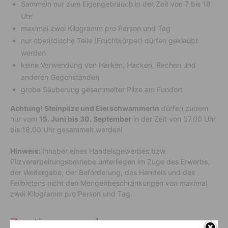
Sammeln nur zum Eigengebrauch in der Zeit von 7 bis 18
Uhr
maximal zwei Kilogramm pro Person und Tag
nur oberirdische Teile (Fruchtkörper) dürfen geklaubt
werden
keine Verwendung von Harken, Hacken, Rechen und
anderen Gegenständen
grobe Säuberung gesammelter Pilze am Fundort
Achtung! Steinpilze und Eierschwammerln
dürfen zudem
nur vom
15. Juni bis 30. September
in der Zeit von 07.00 Uhr
bis 18.00 Uhr gesammelt werden!
Hinweis:
Inhaber eines Handelsgewerbes bzw.
Pilzverarbeitungsbetriebe unterliegen im Zuge des Erwerbs,
der Weitergabe, der Beförderung, des Handels und des
Feilbietens nicht den Mengenbeschränkungen von maximal
zwei Kilogramm pro Person und Tag.
Zustimmung des