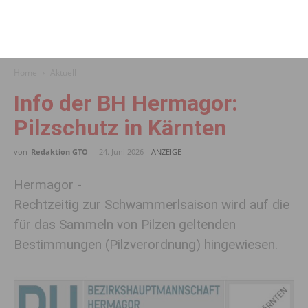
Home
Aktuell
Info der BH Hermagor:
Pilzschutz in Kärnten
von
Redaktion GTO
-
24. Juni 2026
- ANZEIGE
Hermagor -
Rechtzeitig zur Schwammerlsaison wird auf die
für das Sammeln von Pilzen geltenden
Bestimmungen (Pilzverordnung) hingewiesen.