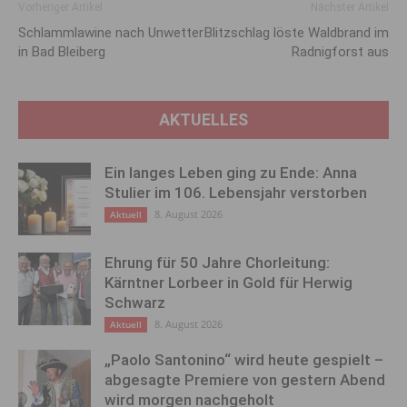
Vorheriger Artikel
Nächster Artikel
Schlammlawine nach Unwetter
Blitzschlag löste Waldbrand im
in Bad Bleiberg
Radnigforst aus
AKTUELLES
Ein langes Leben ging zu Ende: Anna
Stulier im 106. Lebensjahr verstorben
8. August 2026
Aktuell
Ehrung für 50 Jahre Chorleitung:
Kärntner Lorbeer in Gold für Herwig
Schwarz
8. August 2026
Aktuell
„Paolo Santonino“ wird heute gespielt –
abgesagte Premiere von gestern Abend
wird morgen nachgeholt