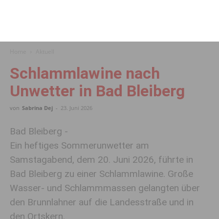
Home
Aktuell
Schlammlawine nach
Unwetter in Bad Bleiberg
von
Sabrina Dej
-
23. Juni 2026
Bad Bleiberg -
Ein heftiges Sommerunwetter am
Samstagabend, dem 20. Juni 2026, führte in
Bad Bleiberg zu einer Schlammlawine. Große
Wasser- und Schlammmassen gelangten über
den Brunnlahner auf die Landesstraße und in
den Ortskern.