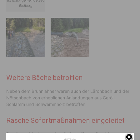
(c) Marktgemeinde Bad
Bleiberg
Weitere Bäche betroffen
Neben dem Brunnlahner waren auch der Lärchbach und der
Nötschbach von erheblichen Anlandungen aus Geröll,
Schlamm und Schwemmholz betroffen.
Rasche Sofortmaßnahmen eingeleitet
Bereits am Montag wurden die betroffenen Bereiche
Anzeige