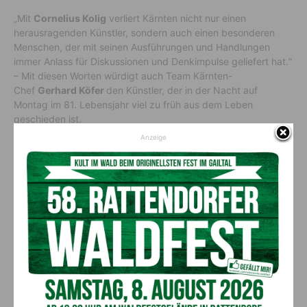
„Mit
Cornelius Kolig
verliert Kärnten nicht nur einen
herausragenden Künstler, sondern auch einen besonderen
Menschen, der mit seinen Ausführungen und Handlungen
immer Anlass für Diskussionen und Denkimpulse geliefert hat.“
– Mit diesen Worten würdigt auch Team Kärnten-
Chef
Gerhard Köfer
den Künstler, der in der Nacht auf
Montag im 81. Lebensjahr viel zu früh aus dem Leben
geschieden ist.
Anzeige
Vorheriger Artikel
Nächster Artikel
Seilbahnen wollen regionale
Football`s back in (K-)Town!
Energieversorger werden
AKTUELLES
Ehrung für 50 Jahre Chorleitung:
Kärntner Lorbeer in Gold für Herwig