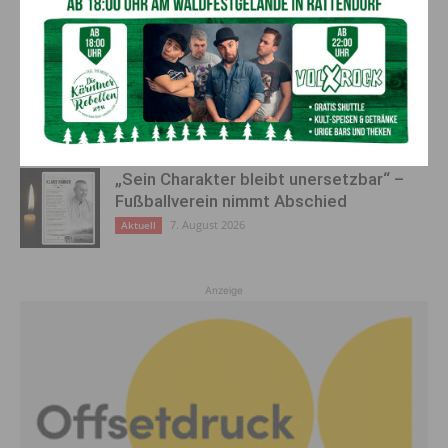
Schwarz
8. August 2026
Aktuell
„Paolo Santonino“ wird heute gespielt –
abgesagte Premiere von gestern Abend
wird morgen nachgeholt
8. August 2026
Aktuell
„Sein Charakter bleibt unersetzbar“ –
Fußballverein nimmt Abschied
7. August 2026
Aktuell
Anzeige