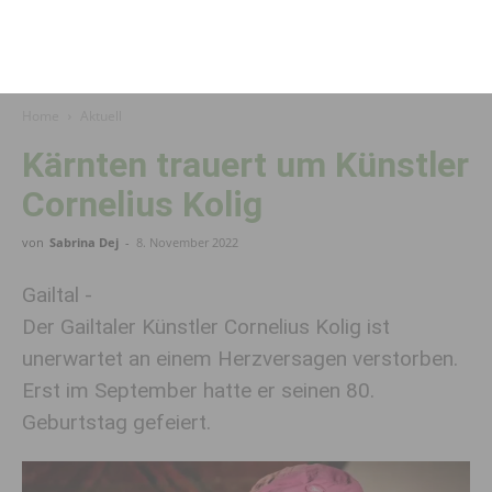
Home
Aktuell
Kärnten trauert um Künstler
Cornelius Kolig
von
Sabrina Dej
-
8. November 2022
Gailtal -
Der Gailtaler Künstler Cornelius Kolig ist
unerwartet an einem Herzversagen verstorben.
Erst im September hatte er seinen 80.
Geburtstag gefeiert.