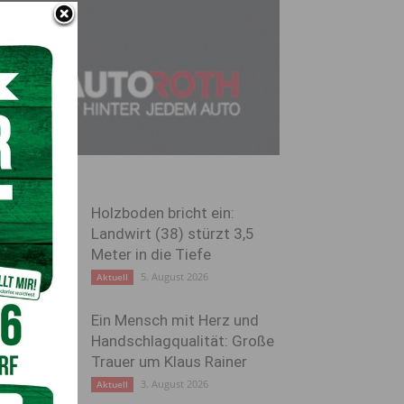
Holzboden bricht ein:
Landwirt (38) stürzt 3,5
Meter in die Tiefe
5. August 2026
Aktuell
Ein Mensch mit Herz und
Handschlagqualität: Große
Trauer um Klaus Rainer
3. August 2026
Aktuell