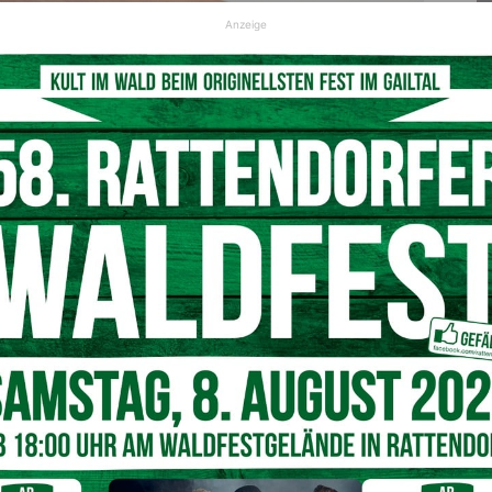
Anzeige
 sorgt weiterhin für Diskussionen
© Symbolfoto Pixabay
umstellung diskutiert, eine einheitliche Lösung konnte
steht dabei vor allem die Frage, ob innerhalb der
Zeit
gelten soll – entweder
dauerhaft Winter- oder
tehenden Umstellung flammt diese Debatte erneut auf. –
er Zeitumstellung
 die
Jahre 1916 bis 1920
zurück, als die
Sommerzeit
aus
 wurde. Nach einer längeren Pause wurde sie im
Jahr 1980
aten
wieder eingeführt. Seit
1995
gilt die Sommerzeit
ngen innerhalb der Europäischen Union.