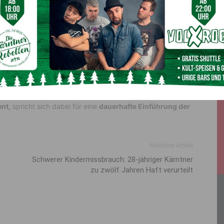
 noch nicht abgeschafft ist
erreich
weiterhin gibt, lässt sich vor allem mit
fehlender
tworten. Bislang konnten sich die Mitgliedstaaten nicht
Sommerzeit oder die Winterzeit gelten soll. Zudem stehen
 kritisch
gegenüber. Eine aktuelle Umfrage des
Linzer
, dass
rund 80 Prozent der Befragten
die Zeitumstellung
nt,
spricht sich dabei für eine
dauerhafte Einführung der
Nächster Artikel
Schwerer Kindermissbrauch: 28-jähriger Kärntner
zu zwölf Jahren Haft verurteilt