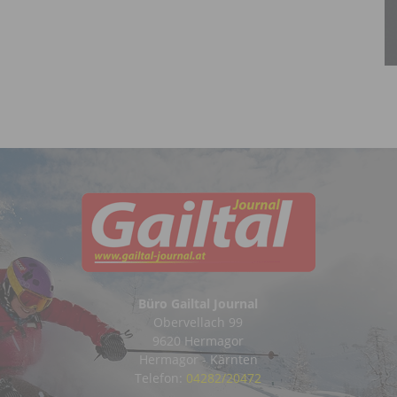
Büro Gailtal Journal
Obervellach 99
9620 Hermagor
Hermagor - Kärnten
Telefon:
04282/20472