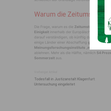
Warum die Zeitumstellung
Die Frage, warum es die
Zeitumstellung in Öst
Einigkeit
innerhalb der Europäischen Union bean
darauf verständigen, ob künftig dauerhaft die 
einige Länder einer Abschaffung
grundsätzlich
Meinungsforschungsinstituts
„
market
“ zeigt
ablehnen. Mehr als die Hälfte, nämlich
54 Proze
Sommerzeit
aus.
Vorheriger Artikel
Todesfall in Justizanstalt Klagenfurt:
Untersuchung eingeleitet