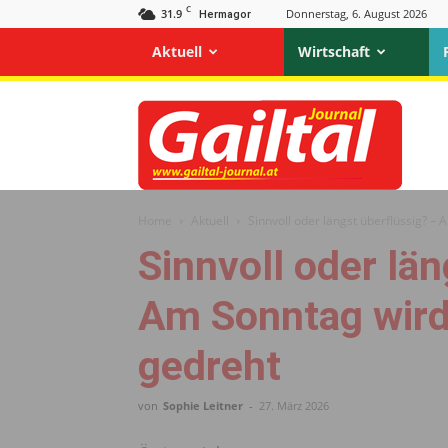
C
31.9
Donnerstag, 6. August 2026
Hermagor
Aktuell
Wirtschaft
Gailtal
Journal
Home
Aktuell
Sinnvoll oder längst überflüssig? – 
Sinnvoll oder län
Am Sonntag wird
gedreht
von
Sophie Leitner
-
27. März 2026