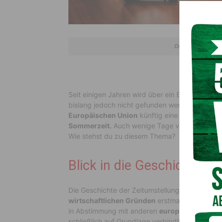
Die Zeitumstellung
Seit einigen Jahren wird über ein Ende der Zeit
bislang jedoch nicht gefunden werden. Im Raum 
Europäischen Union
künftig eine
einheitliche 
Sommerzeit.
Auch wenige Tage vor der bevors
Wie stehst du zu diesem Thema?
Blick in die Geschichte d
Die Geschichte der Zeitumstellung reicht bis in
wirtschaftlichen Gründen
erstmals eingeführt
in Abstimmung mit anderen
europäischen Sta
schließlich auf Grundlage verbindlicher Regelu