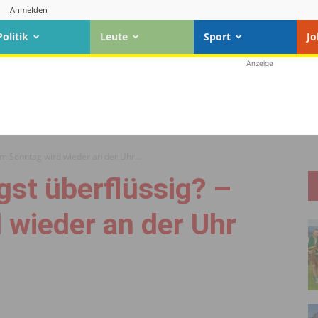
Anmelden
Politik
Leute
Sport
Jo
Anzeige
Am Sonntag wird wieder an der Uhr...
gst überflüssig? –
 wieder an der Uhr