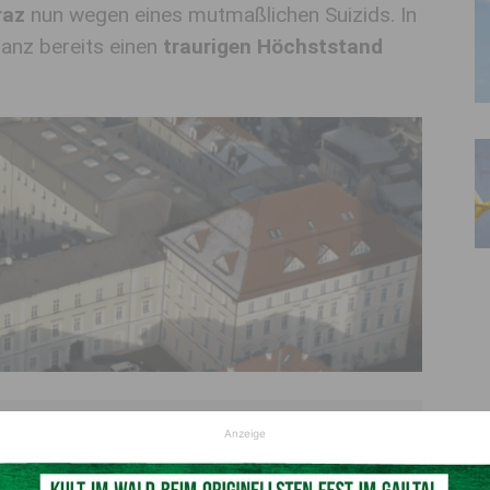
raz
nun wegen eines mutmaßlichen Suizids. In
lanz bereits einen
traurigen Höchststand
Justizanstalt Klagenfurt aufgefunden; die Staatsanwaltschaft Graz ermittelt
Anzeige
nun
© Screenshot Homepage Justizanstalt Klagenfurt