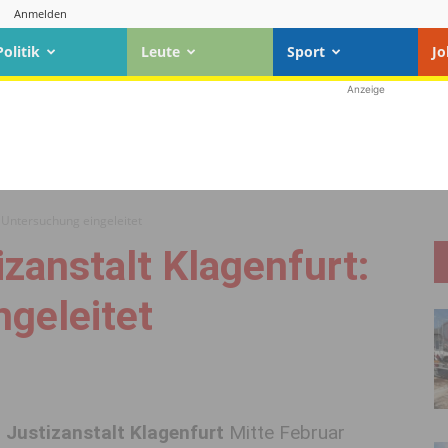
Anmelden
Politik
Leute
Sport
Jo
Anzeige
t: Untersuchung eingeleitet
izanstalt Klagenfurt:
geleitet
r
Justizanstalt Klagenfurt
Mitte Februar