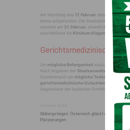
Am Vormittag des
17. Februar
dieses Jahres wurd
leblos aufgefunden. Die Staatsanwaltschaft G
verstarb am
21. Februar,
obwohl das Personal 
anschließend ins
Klinikum Klagenfurt
verlegt 
Gerichtsmedizinisches Gu
Um
mögliche Befangenheit
auszuschließen, wu
Nach Angaben der
Staatsanwaltschaft Graz
g
Suizidversuch als
mögliche Todesursache
gep
gerichtsmedizinische Gutachten
festgestellt
Gegenstand der laufenden Ermittlungen ist.
Vorheriger Artikel
Skibergsteigen: Österreich glänzt mit Top-Ten
Platzierungen