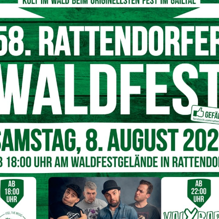
e ein Insasse in seiner Zelle der Justizanstalt Klagenfurt
raz hat inzwischen die Ermittlungen übernommen. Der Mann
sofort
Wiederbelebungsmaßnahmen
einleitete und er
wurde.
tachten steht aus
rde das Verfahren an eine externe Behörde übergeben.
egenüber dem Nachrichtenmagazin
„profil“
wird ein
rüft. Die genaue Ursache soll durch das noch ausstehende
 werden, während der konkrete Sachverhalt weiterhin
Nächster Artikel
-
Sinnvoll oder längst überflüssig? – Am Sonntag
wird wieder an der Uhr gedreht