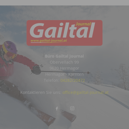
Büro Gailtal Journal
Obervellach 99
9620 Hermagor
Hermagor - Kärnten
Telefon:
04282/20472
Kontaktieren Sie uns:
office@gailtal-journal.at