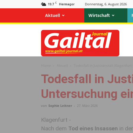
C
19.7
Donnerstag, 6. August 2026
Hermagor
Aktuell
Wirtschaft
Gailtal
Journal
Home
Aktuell
Todesfall in Justizanstalt Klagenfur
Todesfall in Just
Untersuchung ein
von
Sophie Leitner
-
27. März 2026
Klagenfurt -
Nach dem
Tod eines Insassen
in de