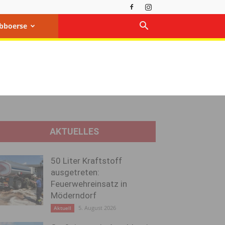
bboerse
AKTUELLES
50 Liter Kraftstoff
ausgetreten:
Feuerwehreinsatz in
Möderndorf
5. August 2026
Aktuell