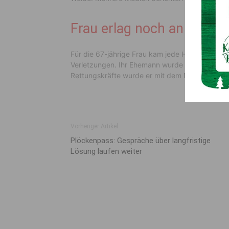
Frau erlag noch an der Unf
Für die 67-jährige Frau kam jede Hilfe zu spät. 
Verletzungen. Ihr Ehemann wurde bei der Attac
Rettungskräfte wurde er mit dem Notarzthubsch
Vorheriger Artikel
Plöckenpass: Gespräche über langfristige
Lösung laufen weiter