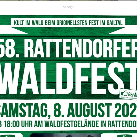
Anzeige
© Symbolfoto Adobe Stock
ittag in einem ausgeschilderten Weidegebiet im
 Das österreichische Ehepaar war dort als Wanderer
e attackiert wurde. Nach Angaben der
eitpunkt des Angriffs eine größere Anzahl an Tieren auf der
bis 40 Kühen, die Bauern aus der Region gehören.