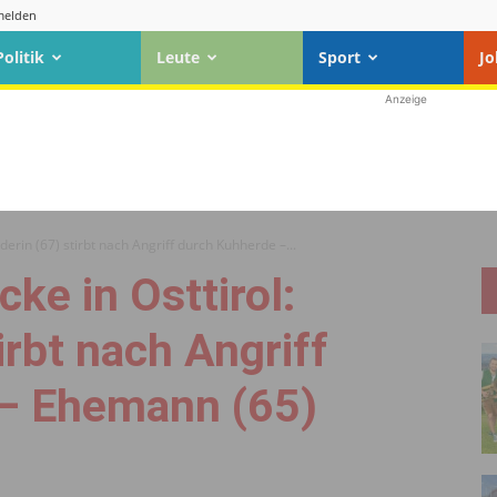
elden
Politik
Leute
Sport
Jo
Anzeige
derin (67) stirbt nach Angriff durch Kuhherde –...
ke in Osttirol:
irbt nach Angriff
– Ehemann (65)