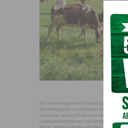
Der Vorfall ereignete sich laut Polizei gegen M
Gemeindegebiet von Oberlienz im Bezirk Lienz.
unterwegs, als es plötzlich von einer Kuhherd
Landespolizeidirektion Tirol befand sich zum Z
Weide. Mehrere Medien berichten von rund 30 