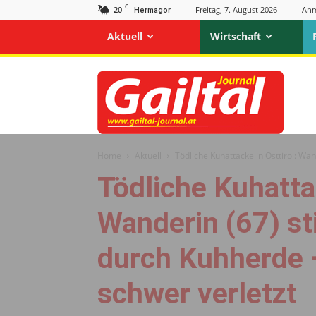
C
20
Freitag, 7. August 2026
Anm
Hermagor
Aktuell
Wirtschaft
Gailtal
Journal
Home
Aktuell
Tödliche Kuhattacke in Osttirol: Wan
Tödliche Kuhattac
Wanderin (67) st
durch Kuhherde 
schwer verletzt