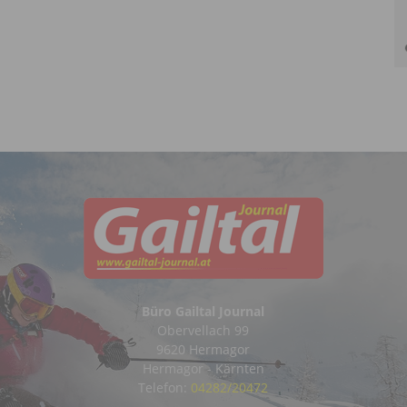
Büro Gailtal Journal
Obervellach 99
9620 Hermagor
Hermagor - Kärnten
Telefon:
04282/20472