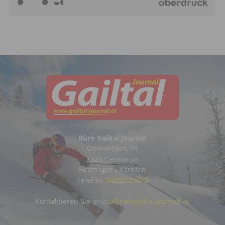
Büro Gailtal Journal
Obervellach 99
9620 Hermagor
Hermagor - Kärnten
Telefon:
04282/20472
Kontaktieren Sie uns:
office@gailtal-journal.at