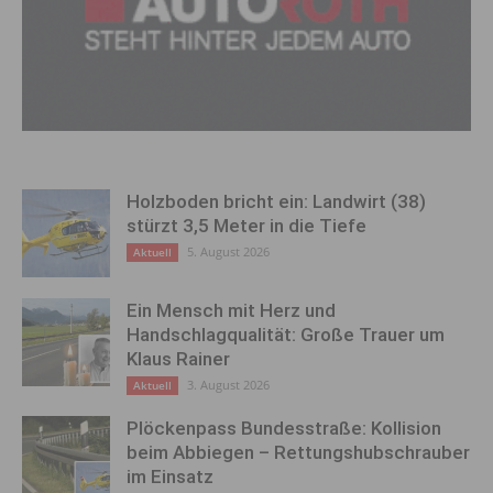
Holzboden bricht ein: Landwirt (38)
stürzt 3,5 Meter in die Tiefe
5. August 2026
Aktuell
Ein Mensch mit Herz und
Handschlagqualität: Große Trauer um
Klaus Rainer
3. August 2026
Aktuell
Plöckenpass Bundesstraße: Kollision
beim Abbiegen – Rettungshubschrauber
im Einsatz