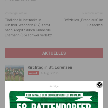
Vorheriger Artikel
Nächster Artikel
Tödliche Kuhattacke in
Offizielles „Brand aus“ im
Osttirol: Wanderin (67) stirbt
Lesachtal
nach Angriff durch Kuhherde –
Ehemann (65) schwer verletzt
AKTUELLES
Kirchtag in St. Lorenzen
6. August 2026
Aktuell
Anzeige
50 Liter Kraftstoff ausgetreten:
Feuerwehreinsatz in Möderndorf
5. August 2026
Aktuell