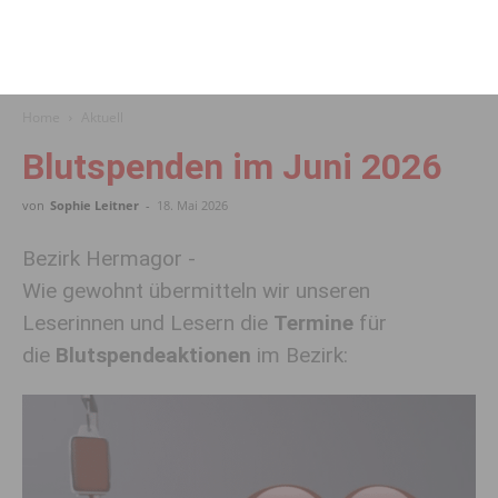
Home
Aktuell
Blutspenden im Juni 2026
von
Sophie Leitner
-
18. Mai 2026
Bezirk Hermagor -
Wie gewohnt übermitteln wir unseren
Leserinnen und Lesern die
Termine
für
die
Blutspendeaktionen
im Bezirk: