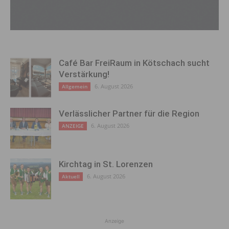
Café Bar FreiRaum in Kötschach sucht
Verstärkung!
6. August 2026
Allgemein
Verlässlicher Partner für die Region
6. August 2026
ANZEIGE
Kirchtag in St. Lorenzen
6. August 2026
Aktuell
Anzeige