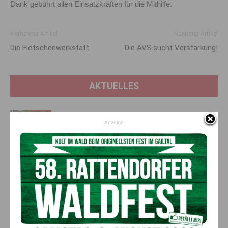
Dank gebührt allen Einsatzkräften für die Mithilfe.
Vorheriger Artikel
Nächster Artikel
Die Flotschenwerkstatt
Die AVS sucht Verstärkung!
AKTUELLES
GTJ August 2026
Anzeige
6. August 2026
Ausgabe
Abenteuer und attraktive Angebote bei
Sölle Sport in Tröpolach
6. August 2026
ANZEIGE
Das NOCKISFEST