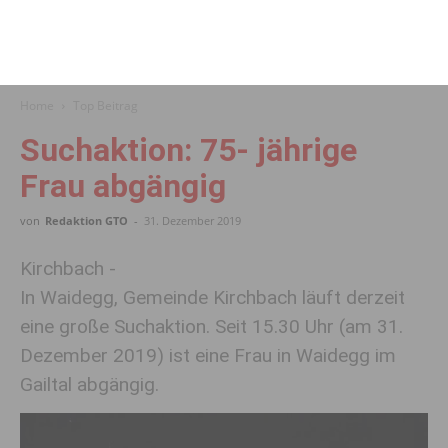
Home
Top Beitrag
Suchaktion: 75- jährige
Frau abgängig
von
Redaktion GTO
-
31. Dezember 2019
Kirchbach -
In Waidegg, Gemeinde Kirchbach läuft derzeit
eine große Suchaktion. Seit 15.30 Uhr (am 31.
Dezember 2019) ist eine Frau in Waidegg im
Gailtal abgängig.