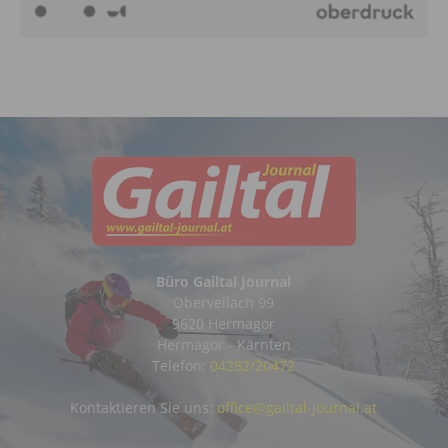
Büro Gailtal Journal
Obervellach 99
9620 Hermagor
Hermagor - Kärnten
Telefon:
04282/20472
Kontaktieren Sie uns:
office@gailtal-journal.at