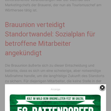
Marketingchefs der Brauerei, der nun als Tourismuschef am
Wörthersee tätig ist.
Brauunion verteidigt
Standortwandel: Sozialplan für
betroffene Mitarbeiter
angekündigt
Die Brauunion äußerte sich zu dieser Entscheidung und
betonte, dass es sich um eine schwierige, aber notwendige
Maßnahme handle, um die langfristige Zukunft des Standorts
zu sichern. Für diejenigen Mitarbeiter, die keine Stelle in der
neuen Stadtbrauerei oder am neuen Logistikstandort finden,
Anzeige
werden ein Sozialplan und umfassende
Unterstützungsangebote in Zusammenarbeit mit dem
Betriebsrat bereitgestellt. Hans Böhm, Vorstandsvorsitzender
der Brau Union Österreich, unterstrich die Bedeutung dieser