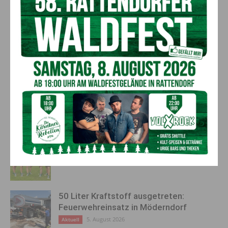
Entscheidung für die langfristige Stabilität des Standorts trotz
der damit verbundenen Entlassungen.
Vorheriger Artikel
Nächster Artikel
Die grüne Seele des Gartens
Feierliche
Jahreshauptversammlung der
KLM Ortsgruppe Rattendorf
AKTUELLES
Kirchtag in St. Lorenzen
6. August 2026
Aktuell
50 Liter Kraftstoff ausgetreten:
Feuerwehreinsatz in Möderndorf
5. August 2026
Aktuell