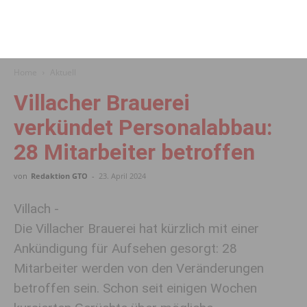
Home
Aktuell
Villacher Brauerei
verkündet Personalabbau:
28 Mitarbeiter betroffen
von
Redaktion GTO
-
23. April 2024
Villach -
Die Villacher Brauerei hat kürzlich mit einer
Ankündigung für Aufsehen gesorgt: 28
Mitarbeiter werden von den Veränderungen
betroffen sein. Schon seit einigen Wochen